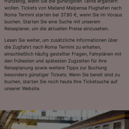
frühzeitig, wenn Sie die günstigsten Tarife ergattern
Surfverhalten nicht zu verfolgen.
wollen. Tickets von Mailand Malpensa Flughafen nach
Roma Termini starten bei 37.90 €, wenn Sie im Voraus
Wir und unsere Partner verarbeiten Daten, um
buchen. Starten Sie eine Suche mit unserem
Folgendes bereitzustellen:
Reiseplaner, um die aktuellen Preise einzusehen.
Verwendung genauer Standortdaten.
Endgeräteeigenschaften zur Identifikation
Lesen Sie weiter, um zusätzliche Informationen über
aktiv abfragen. Speichern von oder Zugriff auf
die Zugfahrt nach Roma Termini zu erhalten,
Informationen auf einem Endgerät.
Personalisierte Werbung und Inhalte, Messung
einschließlich häufig gestellter Fragen, Fahrplänen mit
von Werbeleistung und der Performance von
den frühesten und spätesten Zugzeiten für Ihre
Inhalten, Zielgruppenforschung sowie
Reiseplanung sowie weitere Tipps zur Buchung
Entwicklung und Verbesserung von
besonders günstiger Tickets. Wenn Sie bereit sind zu
Angeboten.
buchen, starten Sie noch heute Ihre Ticketsuche auf
Liste der Partner (Lieferanten)
unserer Website.