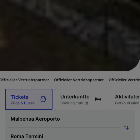
riebspartner
Offizieller Vertriebspartner
Offizieller Vertriebspartner
Off
Unterkünfte
Aktivitäte
Tickets
Booking.com
GetYourGuide
Züge & Busse