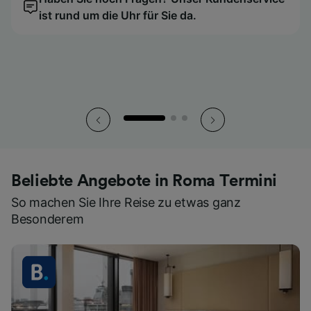
ist rund um die Uhr für Sie da.
ist rund um die Uhr für Sie da.
ist rund um die Uhr für Sie da.
So haben Sie all Ihre Tickets stets griffbereit.
So haben Sie all Ihre Tickets stets griffbereit.
So haben Sie all Ihre Tickets stets griffbereit.
Beliebte Angebote in Roma Termini
So machen Sie Ihre Reise zu etwas ganz
Besonderem