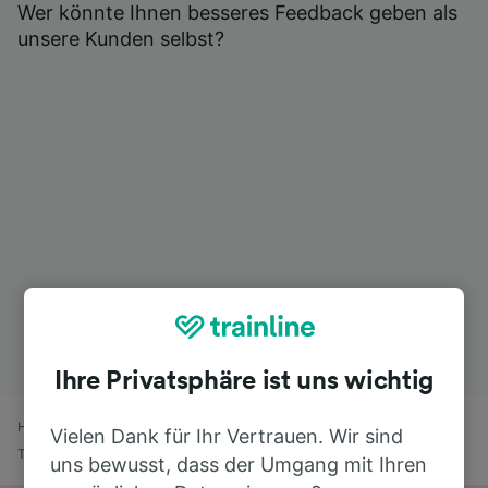
Wer könnte Ihnen besseres Feedback geben als
unsere Kunden selbst?
Ihre Privatsphäre ist uns wichtig
Home
Bahnfahrplan
Mailand Malpensa Flughafen nach Roma
Vielen Dank für Ihr Vertrauen. Wir sind
Termini
uns bewusst, dass der Umgang mit Ihren