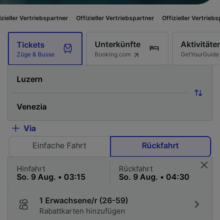
iebspartner
Offizieller Vertriebspartner
Offizieller Vertriebspartner
Off
Unterkünfte
Aktivitäte
Tickets
Booking.com
GetYourGuide
Züge & Busse
Via
Einfache Fahrt
Rückfahrt
Hinfahrt
Rückfahrt
1 Erwachsene/r (26-59)
Rabattkarten hinzufügen