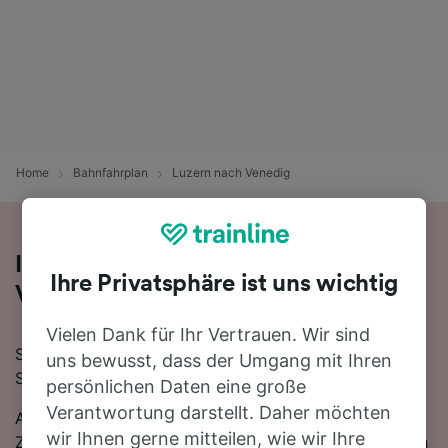
Home
Bahnfahrplan
Luzern nach Venedig
Ihre Zugfahrt von Luzern nach
Ihre Privatsphäre ist uns wichtig
Venedig
Vielen Dank für Ihr Vertrauen. Wir sind
Sie planen eine Zugfahrt von Luzern nach Venedig?
uns bewusst, dass der Umgang mit Ihren
Starten Sie jetzt Ihre Suche!
persönlichen Daten eine große
Verantwortung darstellt. Daher möchten
Auf der 358 km langen Strecke fahren in der Regel 32
wir Ihnen gerne mitteilen, wie wir Ihre
Züge, die schnellste Reisezeit beträgt dabei 6 Stunden