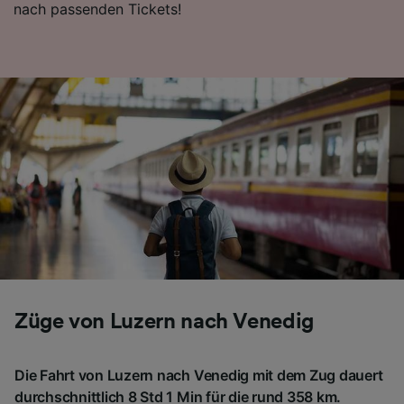
nach passenden Tickets!
Folgendes bereitzustellen:
Verwendung genauer Standortdaten.
Endgeräteeigenschaften zur Identifikation
aktiv abfragen. Speichern von oder Zugriff auf
Informationen auf einem Endgerät.
Personalisierte Werbung und Inhalte, Messung
von Werbeleistung und der Performance von
Inhalten, Zielgruppenforschung sowie
Entwicklung und Verbesserung von
Angeboten.
Liste der Partner (Lieferanten)
Züge von Luzern nach Venedig
Die Fahrt von Luzern nach Venedig mit dem Zug dauert
durchschnittlich 8 Std 1 Min für die rund 358 km.