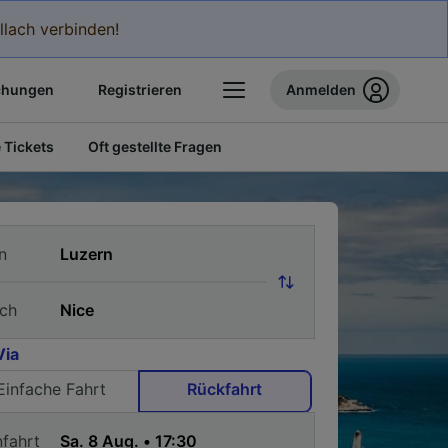
llach verbinden!
chungen
Registrieren
Anmelden
 Tickets
Oft gestellte Fragen
n
ch
Via
Einfache Fahrt
Rückfahrt
nfahrt