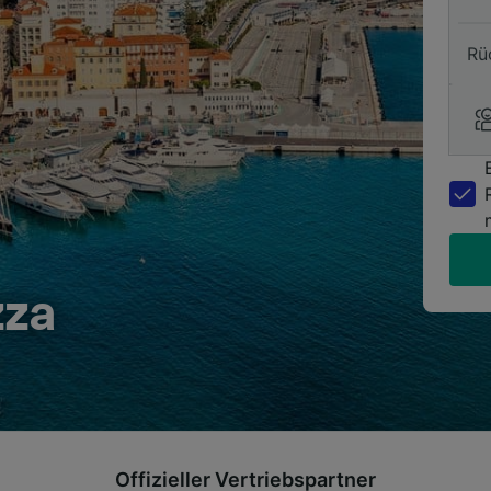
Rü
zza
Offizieller Vertriebspartner