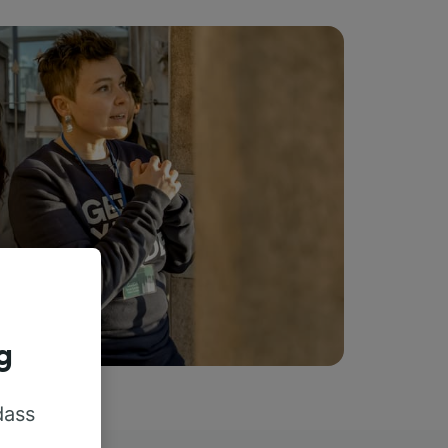
g
dass