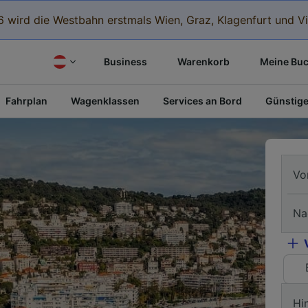
 wird die Westbahn erstmals Wien, Graz, Klagenfurt und Vi
Business
Warenkorb
Meine Bu
Fahrplan
Wagenklassen
Services an Bord
Günstige
Vo
Na
Hi