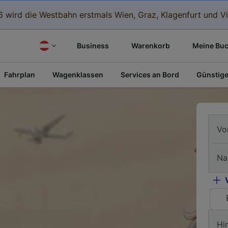
 wird die Westbahn erstmals Wien, Graz, Klagenfurt und Vi
Business
Warenkorb
Meine Bu
Fahrplan
Wagenklassen
Services an Bord
Günstige
Vo
Na
Hi