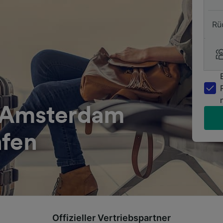
Rü
 Amsterdam
afen
Offizieller Vertriebspartner