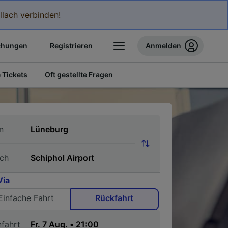
llach verbinden!
chungen
Registrieren
Anmelden
 Tickets
Oft gestellte Fragen
n
ch
Via
Einfache Fahrt
Rückfahrt
nfahrt