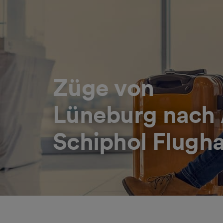
Züge von
Lüneburg nach
Schiphol Flugh