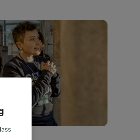
g
dass