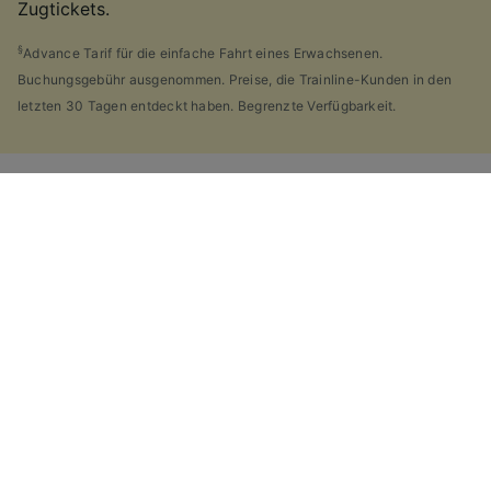
Zugtickets.
§
Advance Tarif für die einfache Fahrt eines Erwachsenen.
Buchungsgebühr ausgenommen. Preise, die Trainline-Kunden in den
letzten 30 Tagen entdeckt haben. Begrenzte Verfügbarkeit.
Welche Ticketoptionen habe ich für
diese Reise?
Wenn es Ihnen wie uns geht, haben Sie vermutlich die
Vielzahl von
Ticketarten
entdeckt, die es in
Großbritannien gibt und sich gefragt, warum dies so
viele sind. Als Hilfe haben wir einen praktischen
Leitfaden für die Hauptticketarten Großbritanniens
zusammengestellt.