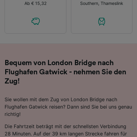
Ab € 15,32
Southern
,
Thameslink
Inhalten, Zielgruppenforschung sowie
Entwicklung und Verbesserung von
Angeboten.
Liste der Partner (Lieferanten)
Bequem von London Bridge nach
Flughafen Gatwick - nehmen Sie den
Zug!
Sie wollen mit dem Zug von London Bridge nach
Flughafen Gatwick reisen? Dann sind Sie bei uns genau
richtig!
Die Fahrtzeit beträgt mit der schnellsten Verbindung
28 Minuten. Auf der 39 km langen Strecke fahren für