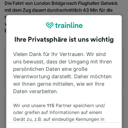
Die Fahrt von London Bridge nach Flughafen Gatwick
mit dem Zug dauert durchschnittlich 43 Min für die
rund 39 km. Normalerweise fahren pro Tag 172 Züge
von London Bridge nach Flughafen Gatwick. Bei einer
Buchung im Voraus kosten Tickets ab € 15,32.
Ihre Privatsphäre ist uns wichtig
Vielen Dank für Ihr Vertrauen. Wir sind
Erster Zug
Letzter Zug
02:31
02:15
uns bewusst, dass der Umgang mit Ihren
persönlichen Daten eine große
Verantwortung darstellt. Daher möchten
wir Ihnen gerne mitteilen, wie wir Ihre
Daten verarbeiten.
Abfahrtsstation
Ankunftsstation
Wir und unsere
115
Partner speichern und/
London Bridge
Flughafen Gatwick
oder greifen auf Informationen auf einem
Gerät zu, z.B. auf eindeutige Kennungen in
Cookies, um personenbezogene Daten zu