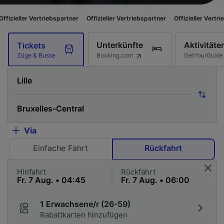
triebspartner
Offizieller Vertriebspartner
Offizieller Vertriebspartner
O
Unterkünfte
Aktivitäte
Tickets
Booking.com
GetYourGuide
Züge & Busse
Via
Einfache Fahrt
Rückfahrt
Hinfahrt
Rückfahrt
1 Erwachsene/r (26-59)
Rabattkarten hinzufügen