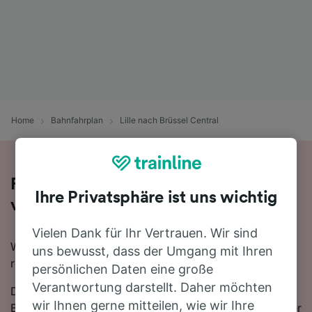
Home
Bahnfahrplan
Lille nach Brüssel Central
Fahren Sie mit dem Zug in 45 Minuten
Ihre Privatsphäre ist uns wichtig
von Lille nach Brüssel Central
Vielen Dank für Ihr Vertrauen. Wir sind
Wenn Sie mit dem Zug von Lille nach Brüssel Central
uns bewusst, dass der Umgang mit Ihren
reisen möchten, sind Sie hier genau richtig.
persönlichen Daten eine große
Verantwortung darstellt. Daher möchten
Die schnellste Reisezeit für die Fahrt von Lille nach
wir Ihnen gerne mitteilen, wie wir Ihre
Brüssel Central mit dem Zug beträgt 45 Minuten. In der