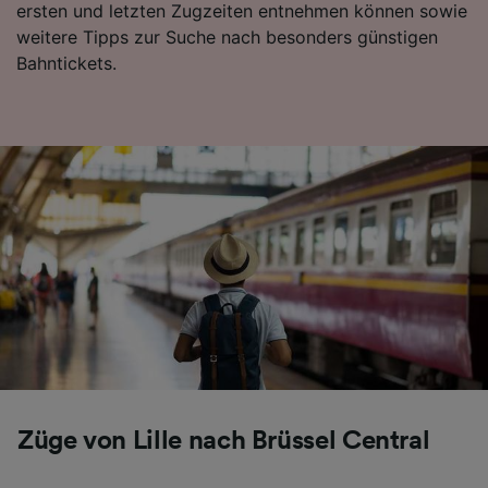
ersten und letzten Zugzeiten entnehmen können sowie
Folgendes bereitzustellen:
weitere Tipps zur Suche nach besonders günstigen
Verwendung genauer Standortdaten.
Bahntickets.
Endgeräteeigenschaften zur Identifikation
aktiv abfragen. Speichern von oder Zugriff auf
Informationen auf einem Endgerät.
Personalisierte Werbung und Inhalte, Messung
von Werbeleistung und der Performance von
Inhalten, Zielgruppenforschung sowie
Entwicklung und Verbesserung von
Angeboten.
Liste der Partner (Lieferanten)
Züge von Lille nach Brüssel Central