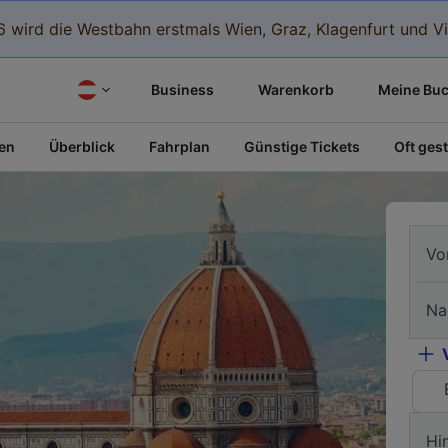
 wird die Westbahn erstmals Wien, Graz, Klagenfurt und Vi
Business
Warenkorb
Meine Bu
fen
Überblick
Fahrplan
Günstige Tickets
Oft gest
Vo
Na
Hi