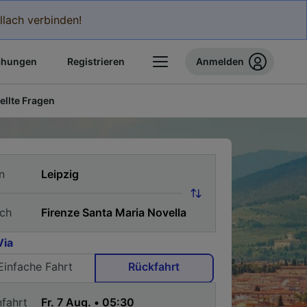
llach verbinden!
chungen
Registrieren
Anmelden
ellte Fragen
n
ch
Via
Einfache Fahrt
Rückfahrt
nfahrt