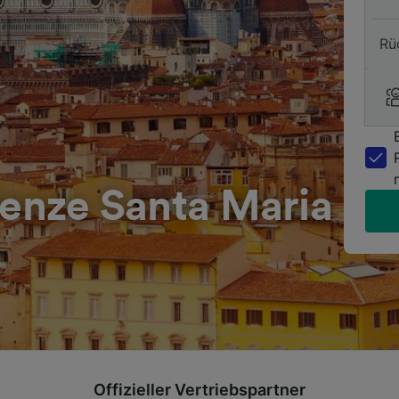
Rü
renze Santa Maria
Offizieller Vertriebspartner