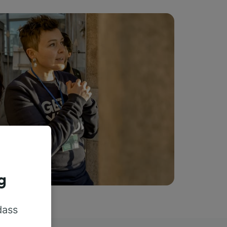
g
dass