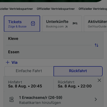
ebspartner
Offizieller Vertriebspartner
Offizieller Vertriebspartner
Offiz
Unterkünfte
Aktivitäte
Tickets
Booking.com
GetYourGuide
Züge & Busse
Via
Einfache Fahrt
Rückfahrt
Hinfahrt
Rückfahrt
1 Erwachsene/r (26-59)
Rabattkarten hinzufügen