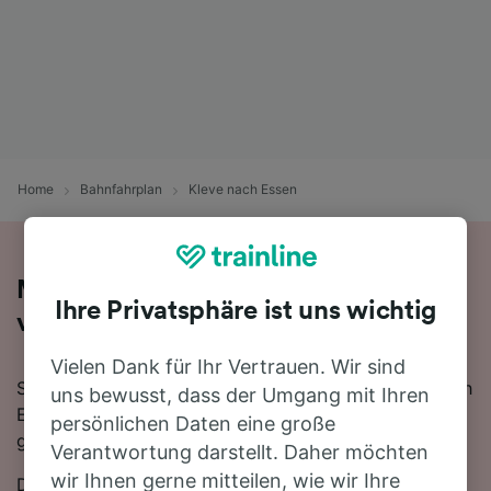
Home
Bahnfahrplan
Kleve nach Essen
Mit dem Zug in 1 Stunde 49 Minuten
Ihre Privatsphäre ist uns wichtig
von Kleve nach Essen
Vielen Dank für Ihr Vertrauen. Wir sind
Sie denken darüber nach, für Ihre Reise von Kleve nach
uns bewusst, dass der Umgang mit Ihren
Essen den Zug zu nehmen? Bei uns sind Sie
persönlichen Daten eine große
goldrichtig!
Verantwortung darstellt. Daher möchten
wir Ihnen gerne mitteilen, wie wir Ihre
Die schnellste Fahrtzeit, um die 71 km von Kleve nach