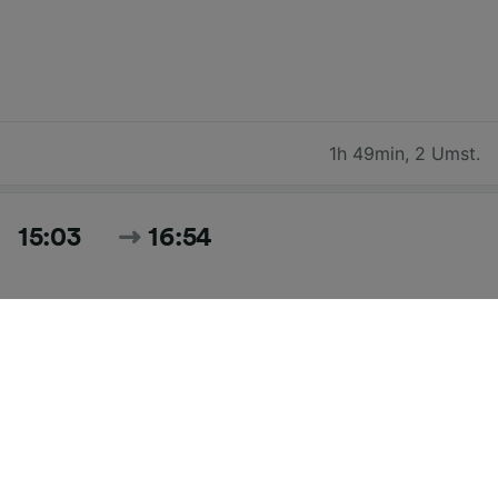
1h 49min
,
2 Umst.
15:03
16:54
1h 51min
,
1 Umst.