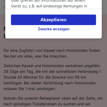
oder greifen auf Informationen auf einem
Gerät zu, z.B. auf eindeutige Kennungen in
Home
Bahnfahrplan
Kassel nach Holzminden
Cookies, um personenbezogene Daten zu
verarbeiten. Sie können Ihre Präferenzen
Akzeptieren
akzeptieren oder verwalten, einschließlich
Mit der Bahn von Kassel nach
Ihres Widerspruchsrechts bei berechtigtem
Zwecke anzeigen
Interesse. Klicken Sie dazu bitte unten oder
Holzminden
besuchen Sie jederzeit die Seite der
Datenschutzrichtlinie. Diese Präferenzen
Für eine Zugfahrt von Kassel nach Holzminden finden
werden unseren Partnern signalisiert und
Sie bei uns alles, was Sie brauchen.
haben keinen Einfluss auf Surfdaten. Ihre
Daten werden nicht für Tracking-Zwecke
Zwischen Kassel und Holzminden verkehren ungefähr
verwendet, wenn Sie uns gebeten haben, Ihr
26 Züge am Tag, die mit der schnellsten Verbindung 1
Surfverhalten nicht zu verfolgen.
Stunde 43 Minuten für die Strecke von 56 km
benötigen. Bei dieser Verbindung nach Holzminden
Wir und unsere Partner verarbeiten Daten, um
müssen Sie 1-mal umsteigen.
Folgendes bereitzustellen:
Verwendung genauer Standortdaten.
Nutzen Sie unseren Reiseplaner oben auf der Seite, um
Endgeräteeigenschaften zur Identifikation
nach günstigen Ticketpreisen zu suchen und wir
aktiv abfragen. Speichern von oder Zugriff auf