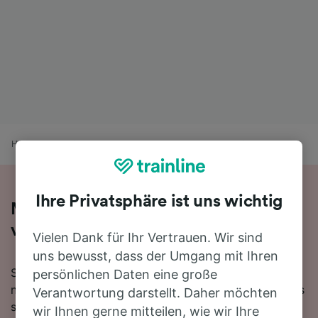
Home
Bahnfahrplan
Kassel nach Hannover Flughafen
Ihre Privatsphäre ist uns wichtig
Mit dem Zug in 1 Stunde 26 Minuten
von Kassel nach Hannover Flughafen
Vielen Dank für Ihr Vertrauen. Wir sind
uns bewusst, dass der Umgang mit Ihren
Sie denken darüber nach, für Ihre Reise von Kassel
persönlichen Daten eine große
nach Hannover Flughafen den Zug zu nehmen? Bei uns
Verantwortung darstellt. Daher möchten
sind Sie goldrichtig!
wir Ihnen gerne mitteilen, wie wir Ihre