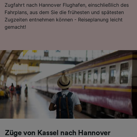
Zugfahrt nach Hannover Flughafen, einschließlich des
Folgendes bereitzustellen:
Fahrplans, aus dem Sie die frühesten und spätesten
Verwendung genauer Standortdaten.
Endgeräteeigenschaften zur Identifikation
Zugzeiten entnehmen können - Reiseplanung leicht
aktiv abfragen. Speichern von oder Zugriff auf
gemacht!
Informationen auf einem Endgerät.
Personalisierte Werbung und Inhalte, Messung
von Werbeleistung und der Performance von
Inhalten, Zielgruppenforschung sowie
Entwicklung und Verbesserung von
Angeboten.
Liste der Partner (Lieferanten)
Züge von Kassel nach Hannover