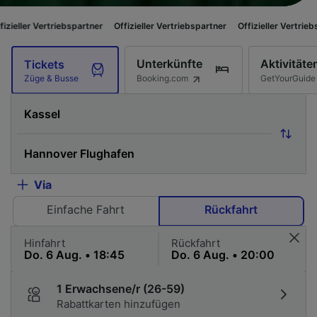
iebspartner
Offizieller Vertriebspartner
Offizieller Vertriebspartner
Off
Unterkünfte
Aktivitäte
Tickets
Booking.com
GetYourGuide
Züge & Busse
Via
Einfache Fahrt
Rückfahrt
Hinfahrt
Rückfahrt
1 Erwachsene/r (26-59)
Rabattkarten hinzufügen