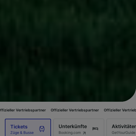
triebspartner
Offizieller Vertriebspartner
Offizieller Vertriebspartner
Of
Unterkünfte
Aktivitäte
Tickets
Booking.com
GetYourGuide
Züge & Busse