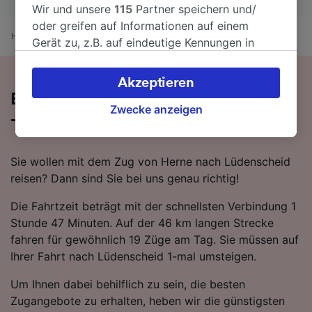
Wir und unsere
115
Partner speichern und/
oder greifen auf Informationen auf einem
Home
Bahnfahrplan
Herne nach Lüdenscheid
Gerät zu, z.B. auf eindeutige Kennungen in
Cookies, um personenbezogene Daten zu
verarbeiten. Sie können Ihre Präferenzen
Akzeptieren
akzeptieren oder verwalten, einschließlich
Bequem von Herne nach Lüdenscheid
Ihres Widerspruchsrechts bei berechtigtem
Zwecke anzeigen
- nehmen Sie den Zug!
Interesse. Klicken Sie dazu bitte unten oder
besuchen Sie jederzeit die Seite der
Datenschutzrichtlinie. Diese Präferenzen
Sie wollen mit dem Zug von Herne nach Lüdenscheid
werden unseren Partnern signalisiert und
reisen? Dann sind Sie bei uns genau richtig!
haben keinen Einfluss auf Surfdaten. Ihre
Die Fahrtzeit beträgt mit der schnellsten Verbindung 1
Daten werden nicht für Tracking-Zwecke
Stunde 47 Minuten. Auf der 46 km langen Strecke
verwendet, wenn Sie uns gebeten haben, Ihr
fahren für gewöhnlich 19 Züge am Tag. Sie müssen auf
Surfverhalten nicht zu verfolgen.
Ihrer Fahrt nach Lüdenscheid 1-mal umsteigen.
Wir und unsere Partner verarbeiten Daten, um
Um Ihnen dabei behilflich zu sein, die besten
Folgendes bereitzustellen:
Zugangebote zu erhalten, heben wir die günstigsten
Verwendung genauer Standortdaten.