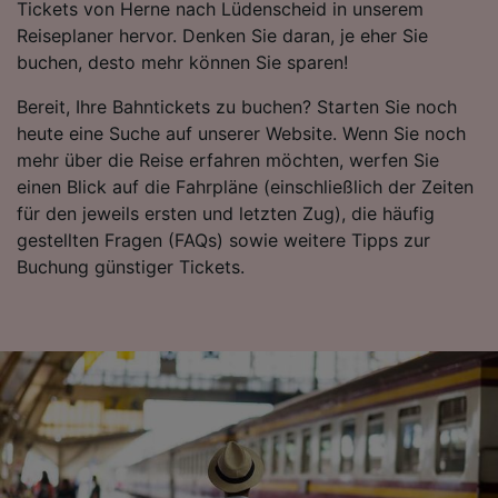
Endgeräteeigenschaften zur Identifikation
Tickets von Herne nach Lüdenscheid in unserem
aktiv abfragen. Speichern von oder Zugriff auf
Reiseplaner hervor. Denken Sie daran, je eher Sie
Informationen auf einem Endgerät.
buchen, desto mehr können Sie sparen!
Personalisierte Werbung und Inhalte, Messung
von Werbeleistung und der Performance von
Bereit, Ihre Bahntickets zu buchen? Starten Sie noch
Inhalten, Zielgruppenforschung sowie
heute eine Suche auf unserer Website. Wenn Sie noch
Entwicklung und Verbesserung von
mehr über die Reise erfahren möchten, werfen Sie
Angeboten.
einen Blick auf die Fahrpläne (einschließlich der Zeiten
Liste der Partner (Lieferanten)
für den jeweils ersten und letzten Zug), die häufig
gestellten Fragen (FAQs) sowie weitere Tipps zur
Buchung günstiger Tickets.