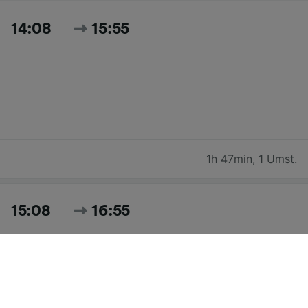
14:08
15:55
1h 47min
,
1 Umst.
15:08
16:55