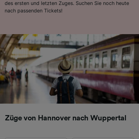
des ersten und letzten Zuges. Suchen Sie noch heute
Folgendes bereitzustellen:
nach passenden Tickets!
Verwendung genauer Standortdaten.
Endgeräteeigenschaften zur Identifikation
aktiv abfragen. Speichern von oder Zugriff auf
Informationen auf einem Endgerät.
Personalisierte Werbung und Inhalte, Messung
von Werbeleistung und der Performance von
Inhalten, Zielgruppenforschung sowie
Entwicklung und Verbesserung von
Angeboten.
Liste der Partner (Lieferanten)
Züge von Hannover nach Wuppertal