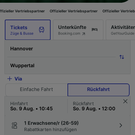
riebspartner
Offizieller Vertriebspartner
Offizieller Vertriebspartner
Of
Unterkünfte
Aktivitäte
Tickets
Booking.com
GetYourGuide
Züge & Busse
Via
Einfache Fahrt
Rückfahrt
Hinfahrt
Rückfahrt
1 Erwachsene/r (26-59)
Rabattkarten hinzufügen