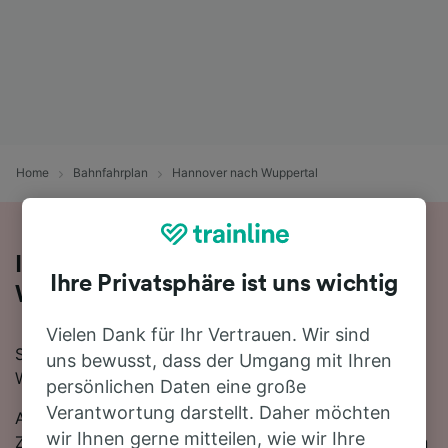
Home
Bahnfahrplan
Hannover nach Wuppertal
Ihre Zugfahrt von Hannover nach
Ihre Privatsphäre ist uns wichtig
Wuppertal
Vielen Dank für Ihr Vertrauen. Wir sind
Sie planen eine Zugfahrt von Hannover nach
uns bewusst, dass der Umgang mit Ihren
Wuppertal? Starten Sie jetzt Ihre Suche!
persönlichen Daten eine große
Verantwortung darstellt. Daher möchten
Auf der 217 km langen Strecke fahren in der Regel 37
wir Ihnen gerne mitteilen, wie wir Ihre
Züge, die schnellste Reisezeit beträgt dabei 2 Stunden