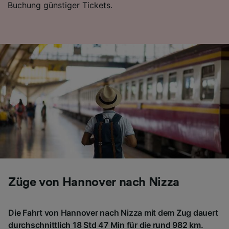
Buchung günstiger Tickets.
Folgendes bereitzustellen:
Verwendung genauer Standortdaten.
Endgeräteeigenschaften zur Identifikation
aktiv abfragen. Speichern von oder Zugriff auf
Informationen auf einem Endgerät.
Personalisierte Werbung und Inhalte, Messung
von Werbeleistung und der Performance von
Inhalten, Zielgruppenforschung sowie
Entwicklung und Verbesserung von
Angeboten.
Liste der Partner (Lieferanten)
Züge von Hannover nach Nizza
Die Fahrt von Hannover nach Nizza mit dem Zug dauert
durchschnittlich 18 Std 47 Min für die rund 982 km.