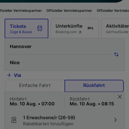
iebspartner
Offizieller Vertriebspartner
Offizieller Vertriebspartner
Offi
Unterkünfte
Aktivitäte
Tickets
Booking.com
GetYourGuide
Züge & Busse
Via
Einfache Fahrt
Rückfahrt
Hinfahrt
Rückfahrt
1 Erwachsene/r (26-59)
Rabattkarten hinzufügen