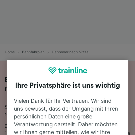
Home
Bahnfahrplan
Hannover nach Nizza
Bequem von Hannover nach Nizza -
Ihre Privatsphäre ist uns wichtig
nehmen Sie den Zug!
Vielen Dank für Ihr Vertrauen. Wir sind
Sie wollen mit dem Zug von Hannover nach Nizza
uns bewusst, dass der Umgang mit Ihren
reisen? Dann sind Sie bei uns genau richtig!
persönlichen Daten eine große
Verantwortung darstellt. Daher möchten
Die Fahrtzeit beträgt mit der schnellsten Verbindung
wir Ihnen gerne mitteilen, wie wir Ihre
13 Stunden 10 Minuten. Auf der 982 km langen Strecke