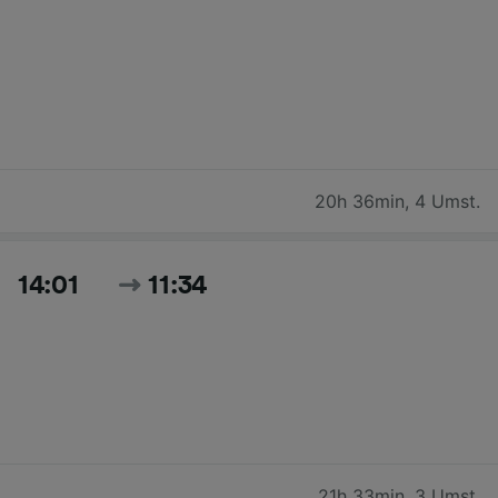
20h 36min
,
4 Umst.
14:01
11:34
21h 33min
,
3 Umst.