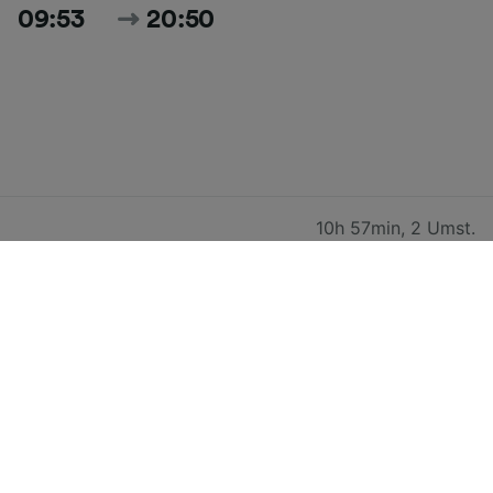
09:53
20:50
10h 57min
,
2 Umst.
10:53
21:51