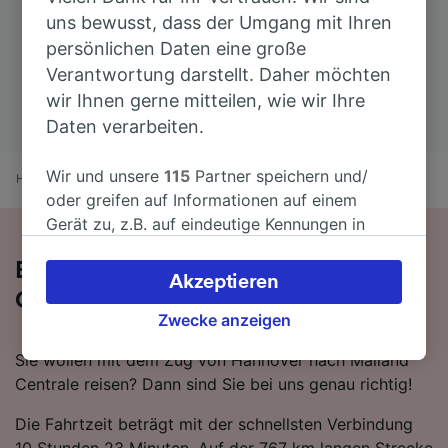
uns bewusst, dass der Umgang mit Ihren
persönlichen Daten eine große
Verantwortung darstellt. Daher möchten
wir Ihnen gerne mitteilen, wie wir Ihre
Daten verarbeiten.
Wir und unsere
115
Partner speichern und/
Home
Bahnfahrplan
Hannover nach Mailand Centrale
oder greifen auf Informationen auf einem
Gerät zu, z.B. auf eindeutige Kennungen in
Cookies, um personenbezogene Daten zu
Bequem von Hannover nach Mailand
verarbeiten. Sie können Ihre Präferenzen
Akzeptieren
akzeptieren oder verwalten, einschließlich
Centrale - nehmen Sie den Zug!
Ihres Widerspruchsrechts bei berechtigtem
Zwecke anzeigen
Interesse. Klicken Sie dazu bitte unten oder
Sie wollen mit dem Zug von Hannover nach Mailand
besuchen Sie jederzeit die Seite der
Centrale reisen? Dann sind Sie bei uns genau richtig!
Datenschutzrichtlinie. Diese Präferenzen
werden unseren Partnern signalisiert und
Die Fahrtzeit beträgt mit der schnellsten Verbindung
haben keinen Einfluss auf Surfdaten. Ihre