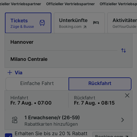
riebspartner
Offizieller Vertriebspartner
Offizieller Vertriebspartner
Of
Unterkünfte
Aktivitäte
Tickets
Booking.com
GetYourGuide
Züge & Busse
Via
Einfache Fahrt
Rückfahrt
Hinfahrt
Rückfahrt
1 Erwachsene/r (26-59)
Rabattkarten hinzufügen
Erhalten Sie bis zu 20 % Rabatt
Booking.com