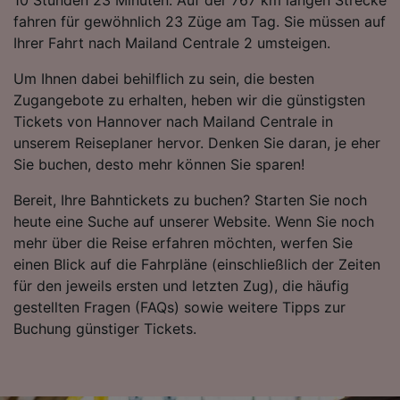
10 Stunden 23 Minuten. Auf der 767 km langen Strecke
Daten werden nicht für Tracking-Zwecke
fahren für gewöhnlich 23 Züge am Tag. Sie müssen auf
verwendet, wenn Sie uns gebeten haben, Ihr
Ihrer Fahrt nach Mailand Centrale 2 umsteigen.
Surfverhalten nicht zu verfolgen.
Um Ihnen dabei behilflich zu sein, die besten
Wir und unsere Partner verarbeiten Daten, um
Zugangebote zu erhalten, heben wir die günstigsten
Folgendes bereitzustellen:
Tickets von Hannover nach Mailand Centrale in
Verwendung genauer Standortdaten.
unserem Reiseplaner hervor. Denken Sie daran, je eher
Endgeräteeigenschaften zur Identifikation
Sie buchen, desto mehr können Sie sparen!
aktiv abfragen. Speichern von oder Zugriff auf
Informationen auf einem Endgerät.
Bereit, Ihre Bahntickets zu buchen? Starten Sie noch
Personalisierte Werbung und Inhalte, Messung
heute eine Suche auf unserer Website. Wenn Sie noch
von Werbeleistung und der Performance von
Inhalten, Zielgruppenforschung sowie
mehr über die Reise erfahren möchten, werfen Sie
Entwicklung und Verbesserung von
einen Blick auf die Fahrpläne (einschließlich der Zeiten
Angeboten.
für den jeweils ersten und letzten Zug), die häufig
gestellten Fragen (FAQs) sowie weitere Tipps zur
Liste der Partner (Lieferanten)
Buchung günstiger Tickets.