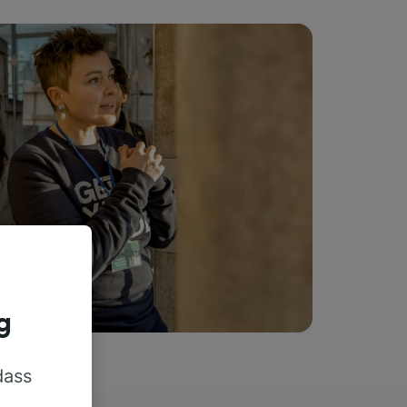
g
dass