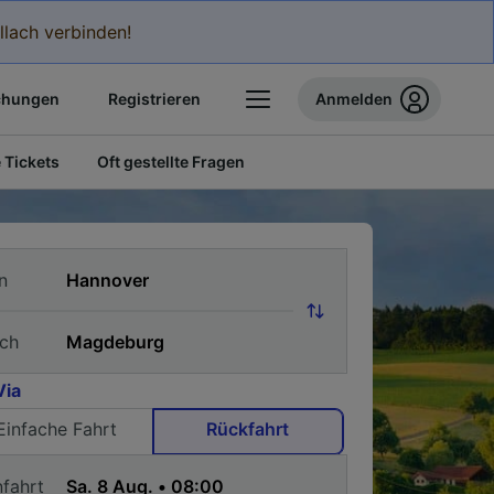
llach verbinden!
chungen
Registrieren
Anmelden
 Tickets
Oft gestellte Fragen
n
ch
Via
Einfache Fahrt
Rückfahrt
nfahrt