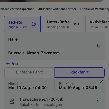
triebspartner
Offizieller Vertriebspartner
Offizieller Vertriebspartner
O
Unterkünfte
Aktivitäte
Tickets
Booking.com
GetYourGuide
Züge & Busse
Via
Einfache Fahrt
Rückfahrt
Hinfahrt
Rückfahrt
1 Erwachsene/r (26-59)
Rabattkarten hinzufügen