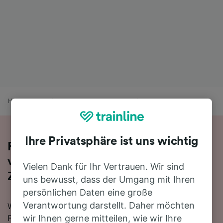
Home
Bahnfahrplan
Halle nach Flughafen Brüssel Zaventem
Ihre Privatsphäre ist uns wichtig
Reisen Sie mit dem Zug in 39 Minuten
von Halle nach Flughafen Brüssel
Vielen Dank für Ihr Vertrauen. Wir sind
Zaventem
uns bewusst, dass der Umgang mit Ihren
persönlichen Daten eine große
Verantwortung darstellt. Daher möchten
Wenn Sie mehr über die Reise von Halle nach
Flughafen Brüssel Zaventem mit dem Zug erfahren
wir Ihnen gerne mitteilen, wie wir Ihre