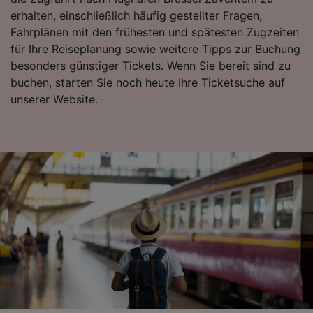
Folgendes bereitzustellen:
erhalten, einschließlich häufig gestellter Fragen,
Verwendung genauer Standortdaten.
Fahrplänen mit den frühesten und spätesten Zugzeiten
Endgeräteeigenschaften zur Identifikation
für Ihre Reiseplanung sowie weitere Tipps zur Buchung
aktiv abfragen. Speichern von oder Zugriff auf
besonders günstiger Tickets. Wenn Sie bereit sind zu
Informationen auf einem Endgerät.
buchen, starten Sie noch heute Ihre Ticketsuche auf
Personalisierte Werbung und Inhalte, Messung
von Werbeleistung und der Performance von
unserer Website.
Inhalten, Zielgruppenforschung sowie
Entwicklung und Verbesserung von
Angeboten.
Liste der Partner (Lieferanten)