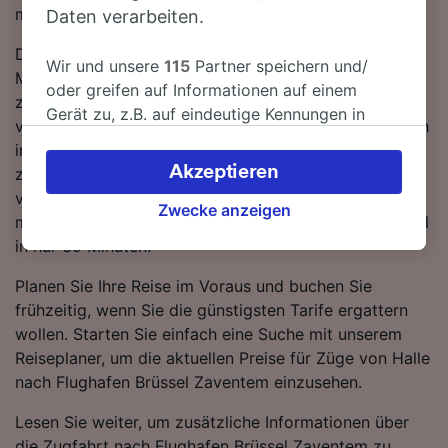
möchten, suchen Sie nicht länger!
Daten verarbeiten.
Die schnellste Reisezeit auf dieser Strecke beträgt 39
Wir und unsere
115
Partner speichern und/
Minuten, wobei etwa 83 Züge am Tag die 25 km
oder greifen auf Informationen auf einem
zwischen den beiden Bahnhöfen zurücklegen. Mit den
Gerät zu, z.B. auf eindeutige Kennungen in
verfügbaren direkten Verbindungen können Sie es sich
Cookies, um personenbezogene Daten zu
im Zug so richtig bequem machen und sich einfach
verarbeiten. Sie können Ihre Präferenzen
Akzeptieren
zurücklehnen. Lassen Sie sich von einem SNCB-Zug
akzeptieren oder verwalten, einschließlich
von Halle nach Flughafen Brüssel Zaventem bringen -
Ihres Widerspruchsrechts bei berechtigtem
Zwecke anzeigen
mit den schnellsten Verbindungen erreichen Sie Ihr Ziel
Interesse. Klicken Sie dazu bitte unten oder
in nur 39 Minuten.
besuchen Sie jederzeit die Seite der
Datenschutzrichtlinie. Diese Präferenzen
Planen Sie Ihre Reise im Voraus und buchen Sie
werden unseren Partnern signalisiert und
frühzeitig, wenn Sie die günstigsten Tarife ergattern
haben keinen Einfluss auf Surfdaten. Ihre
wollen. Starten Sie einfach eine Suche mit unserem
Daten werden nicht für Tracking-Zwecke
Reiseplaner, um die aktuellen Preise für Züge von Halle
verwendet, wenn Sie uns gebeten haben, Ihr
nach Flughafen Brüssel Zaventem einzusehen.
Surfverhalten nicht zu verfolgen.
Lesen Sie weiter, um zusätzliche Informationen über
Wir und unsere Partner verarbeiten Daten, um
die Zugfahrt nach Flughafen Brüssel Zaventem zu