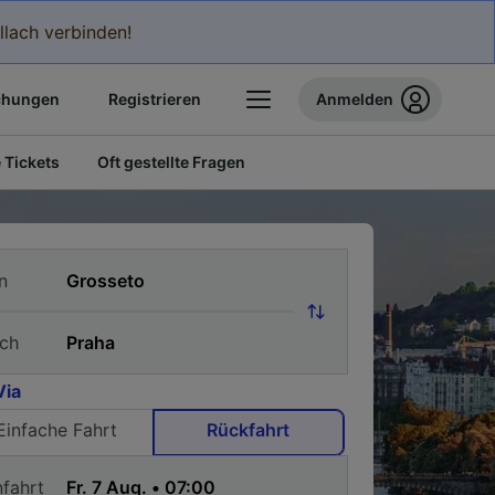
llach verbinden!
chungen
Registrieren
Anmelden
 Tickets
Oft gestellte Fragen
n
ch
Via
Einfache Fahrt
Rückfahrt
nfahrt