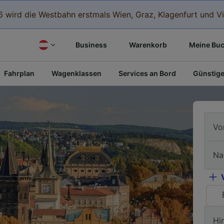
 wird die Westbahn erstmals Wien, Graz, Klagenfurt und Vi
Business
Warenkorb
Meine Bu
Fahrplan
Wagenklassen
Services an Bord
Günstige
Vo
Na
Hi