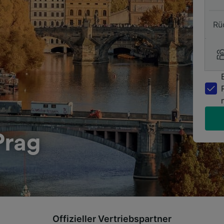
Rü
Prag
Offizieller Vertriebspartner