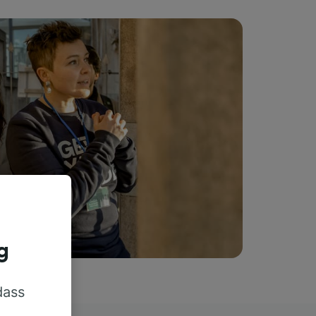
g
dass