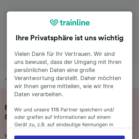
Ihre Privatsphäre ist uns wichtig
Vielen Dank für Ihr Vertrauen. Wir sind
uns bewusst, dass der Umgang mit Ihren
persönlichen Daten eine große
Verantwortung darstellt. Daher möchten
Home
Bahnfahrplan
Grenoble nach Zürich
wir Ihnen gerne mitteilen, wie wir Ihre
Daten verarbeiten.
Fahren Sie mit dem Zug in 5 Stunden
Wir und unsere
115
Partner speichern und/
58 Minuten von Grenoble nach Zürich
oder greifen auf Informationen auf einem
Gerät zu, z.B. auf eindeutige Kennungen in
Cookies, um personenbezogene Daten zu
Wenn Sie mit dem Zug von Grenoble nach Zürich