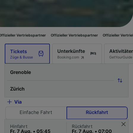
riebspartner
Offizieller Vertriebspartner
Offizieller Vertriebspartner
Of
Unterkünfte
Aktivitäte
Tickets
Booking.com
GetYourGuide
Züge & Busse
Via
Einfache Fahrt
Rückfahrt
Hinfahrt
Rückfahrt