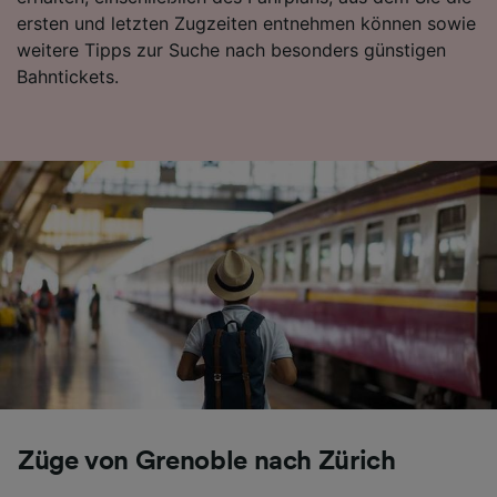
Entwicklung und Verbesserung von
ersten und letzten Zugzeiten entnehmen können sowie
Angeboten.
weitere Tipps zur Suche nach besonders günstigen
Bahntickets.
Liste der Partner (Lieferanten)
Züge von Grenoble nach Zürich