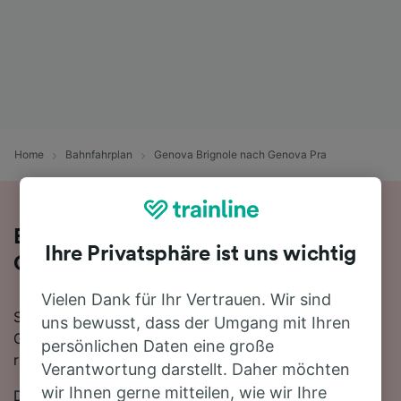
Home
Bahnfahrplan
Genova Brignole nach Genova Pra
Bequem von Genova Brignole nach
Ihre Privatsphäre ist uns wichtig
Genova Pra - nehmen Sie den Zug!
Vielen Dank für Ihr Vertrauen. Wir sind
Sie wollen mit dem Zug von Genova Brignole nach
uns bewusst, dass der Umgang mit Ihren
Genova Pra reisen? Dann sind Sie bei uns genau
persönlichen Daten eine große
richtig!
Verantwortung darstellt. Daher möchten
wir Ihnen gerne mitteilen, wie wir Ihre
Die Fahrtzeit beträgt mit der schnellsten Verbindung