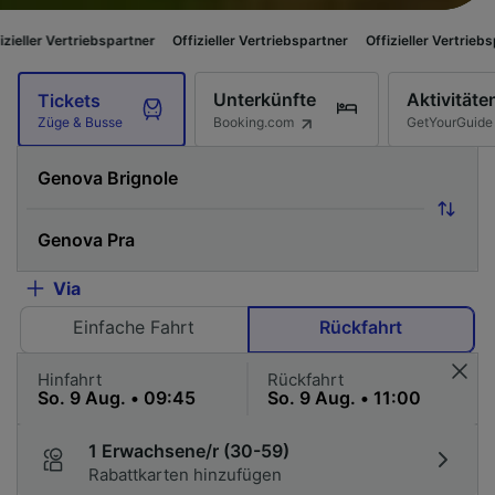
riebspartner
Offizieller Vertriebspartner
Offizieller Vertriebspartner
Of
Unterkünfte
Aktivitäte
Tickets
Booking.com
GetYourGuide
Züge & Busse
Via
Einfache Fahrt
Rückfahrt
Hinfahrt
Rückfahrt
1 Erwachsene/r (30-59)
Rabattkarten hinzufügen