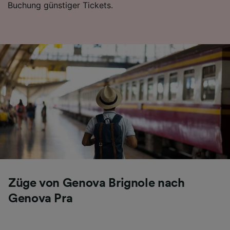
Buchung günstiger Tickets.
Folgendes bereitzustellen:
Verwendung genauer Standortdaten.
Endgeräteeigenschaften zur Identifikation
aktiv abfragen. Speichern von oder Zugriff auf
Informationen auf einem Endgerät.
Personalisierte Werbung und Inhalte, Messung
von Werbeleistung und der Performance von
Inhalten, Zielgruppenforschung sowie
Entwicklung und Verbesserung von
Angeboten.
Liste der Partner (Lieferanten)
Züge von Genova Brignole nach
Genova Pra