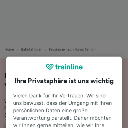
Home
Bahnfahrplan
Frosinone nach Roma Termini
Reisen Sie mit dem Zug in 38 Minuten
Ihre Privatsphäre ist uns wichtig
von Frosinone nach Roma Termini
Vielen Dank für Ihr Vertrauen. Wir sind
Wenn Sie mehr über die Reise von Frosinone nach
uns bewusst, dass der Umgang mit Ihren
Roma Termini mit dem Zug erfahren möchten, suchen
persönlichen Daten eine große
Sie nicht länger!
Verantwortung darstellt. Daher möchten
wir Ihnen gerne mitteilen, wie wir Ihre
Die schnellste Reisezeit auf dieser Strecke beträgt 38