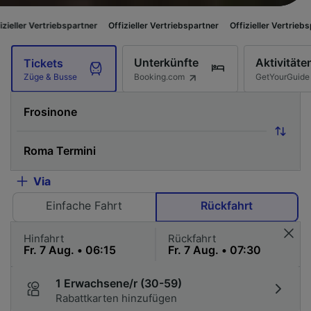
ebspartner
Offizieller Vertriebspartner
Offizieller Vertriebspartner
Offiz
Unterkünfte
Aktivitäte
Tickets
Booking.com
GetYourGuide
Züge & Busse
Via
Einfache Fahrt
Rückfahrt
Hinfahrt
Rückfahrt
1 Erwachsene/r (30-59)
Rabattkarten hinzufügen