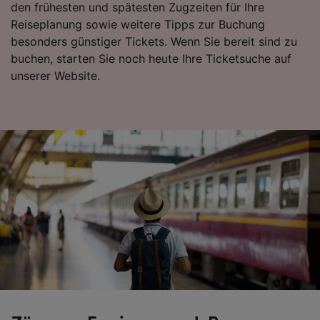
den frühesten und spätesten Zugzeiten für Ihre
Folgendes bereitzustellen:
Reiseplanung sowie weitere Tipps zur Buchung
Verwendung genauer Standortdaten.
besonders günstiger Tickets. Wenn Sie bereit sind zu
Endgeräteeigenschaften zur Identifikation
aktiv abfragen. Speichern von oder Zugriff auf
buchen, starten Sie noch heute Ihre Ticketsuche auf
Informationen auf einem Endgerät.
unserer Website.
Personalisierte Werbung und Inhalte, Messung
von Werbeleistung und der Performance von
Inhalten, Zielgruppenforschung sowie
Entwicklung und Verbesserung von
Angeboten.
Liste der Partner (Lieferanten)