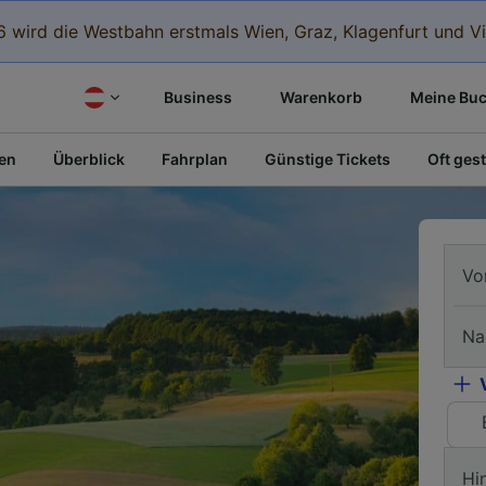
 wird die Westbahn erstmals Wien, Graz, Klagenfurt und Vi
Business
Warenkorb
Meine Bu
fen
Überblick
Fahrplan
Günstige Tickets
Oft gest
Vo
Na
Hi