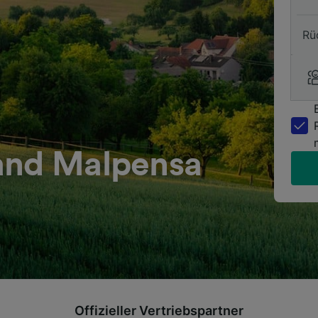
Rü
and Malpensa
Offizieller Vertriebspartner