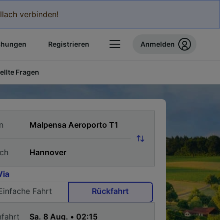
llach verbinden!
chungen
Registrieren
Anmelden
ellte Fragen
n
ch
Via
Einfache Fahrt
Rückfahrt
nfahrt