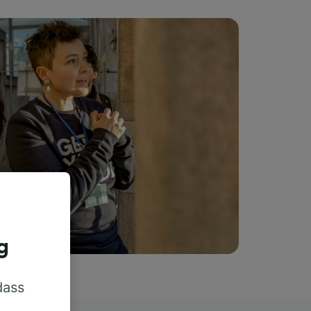
g
dass