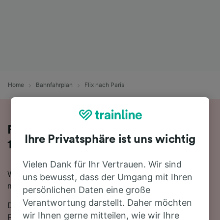
Home
Bahnfahrplan
Flix nach Paris
Fahren Sie mit dem Zug in 13 Stunden
Ihre Privatsphäre ist uns wichtig
11 Minuten von Flix nach Paris
Vielen Dank für Ihr Vertrauen. Wir sind
Wenn Sie mit dem Zug von Flix nach Paris reisen
uns bewusst, dass der Umgang mit Ihren
möchten, sind Sie hier genau richtig.
persönlichen Daten eine große
Verantwortung darstellt. Daher möchten
Die schnellste Reisezeit für die Fahrt von Flix nach
wir Ihnen gerne mitteilen, wie wir Ihre
Paris mit dem Zug beträgt 13 Stunden 11 Minuten. In