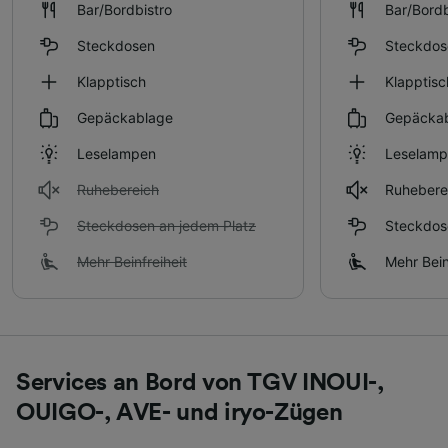
Bar/Bordbistro
Bar/Bordb
Steckdosen
Steckdos
Klapptisch
Klapptisc
Gepäckablage
Gepäcka
Leselampen
Leselam
Ruhebereich
Ruhebere
Steckdosen an jedem Platz
Steckdos
Mehr Beinfreiheit
Mehr Bein
Services an Bord von TGV INOUI-,
OUIGO-, AVE- und iryo-Zügen