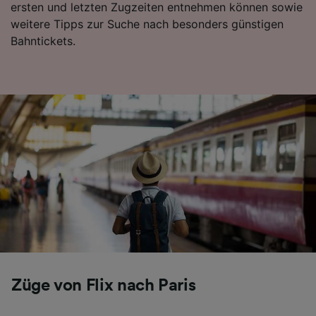
ersten und letzten Zugzeiten entnehmen können sowie
Folgendes bereitzustellen:
weitere Tipps zur Suche nach besonders günstigen
Verwendung genauer Standortdaten.
Bahntickets.
Endgeräteeigenschaften zur Identifikation
aktiv abfragen. Speichern von oder Zugriff auf
Informationen auf einem Endgerät.
Personalisierte Werbung und Inhalte, Messung
von Werbeleistung und der Performance von
Inhalten, Zielgruppenforschung sowie
Entwicklung und Verbesserung von
Angeboten.
Liste der Partner (Lieferanten)
Züge von Flix nach Paris