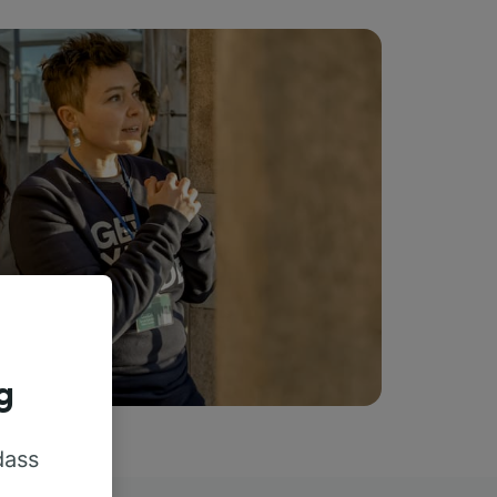
g
dass