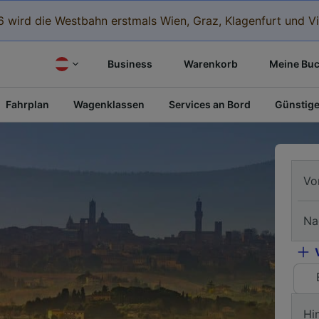
 wird die Westbahn erstmals Wien, Graz, Klagenfurt und Vi
Business
Warenkorb
Meine Bu
Fahrplan
Wagenklassen
Services an Bord
Günstige
Vo
Na
Hi