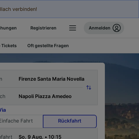
llach verbinden!
chungen
Registrieren
Anmelden
 Tickets
Oft gestellte Fragen
n
ch
Via
Einfache Fahrt
Rückfahrt
nfahrt