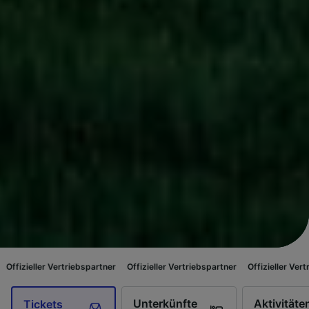
ertriebspartner
Offizieller Vertriebspartner
Offizieller Vertriebspartner
Unterkünfte
Aktivitäte
Tickets