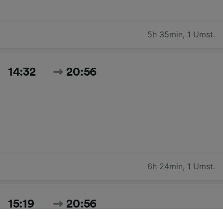
5h 35min
,
1 Umst.
14:32
20:56
6h 24min
,
1 Umst.
15:19
20:56