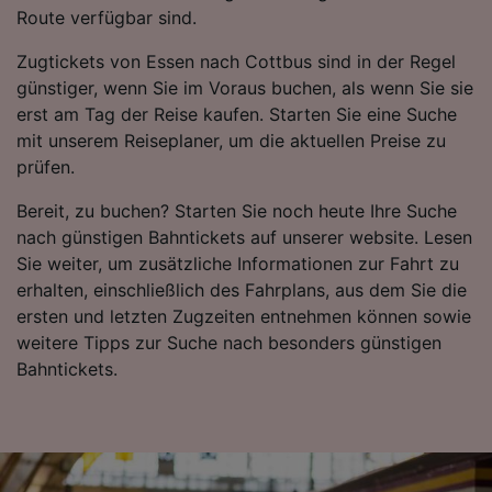
Folgendes bereitzustellen:
Route verfügbar sind.
Verwendung genauer Standortdaten.
Endgeräteeigenschaften zur Identifikation
Zugtickets von Essen nach Cottbus sind in der Regel
aktiv abfragen. Speichern von oder Zugriff auf
günstiger, wenn Sie im Voraus buchen, als wenn Sie sie
Informationen auf einem Endgerät.
erst am Tag der Reise kaufen. Starten Sie eine Suche
Personalisierte Werbung und Inhalte, Messung
von Werbeleistung und der Performance von
mit unserem Reiseplaner, um die aktuellen Preise zu
Inhalten, Zielgruppenforschung sowie
prüfen.
Entwicklung und Verbesserung von
Angeboten.
Bereit, zu buchen? Starten Sie noch heute Ihre Suche
nach günstigen Bahntickets auf unserer website. Lesen
Liste der Partner (Lieferanten)
Sie weiter, um zusätzliche Informationen zur Fahrt zu
erhalten, einschließlich des Fahrplans, aus dem Sie die
ersten und letzten Zugzeiten entnehmen können sowie
weitere Tipps zur Suche nach besonders günstigen
Bahntickets.