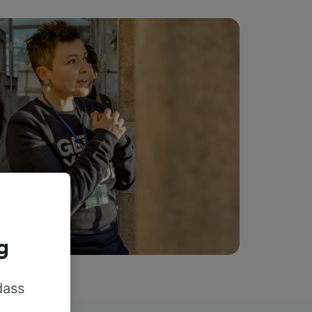
g
dass