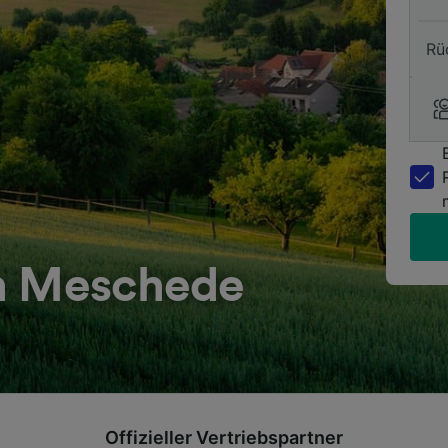
Rü
ch Meschede
Offizieller Vertriebspartner