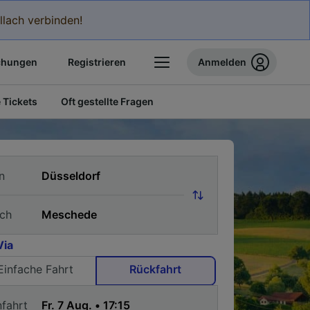
llach verbinden!
chungen
Registrieren
Anmelden
 Tickets
Oft gestellte Fragen
n
ch
Via
Einfache Fahrt
Rückfahrt
nfahrt