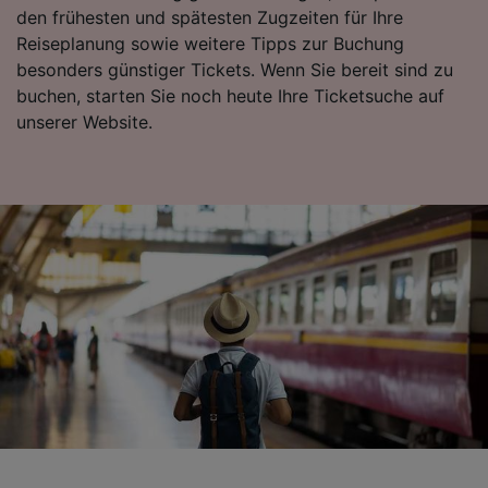
den frühesten und spätesten Zugzeiten für Ihre
Folgendes bereitzustellen:
Reiseplanung sowie weitere Tipps zur Buchung
Verwendung genauer Standortdaten.
Endgeräteeigenschaften zur Identifikation
besonders günstiger Tickets. Wenn Sie bereit sind zu
aktiv abfragen. Speichern von oder Zugriff auf
buchen, starten Sie noch heute Ihre Ticketsuche auf
Informationen auf einem Endgerät.
unserer Website.
Personalisierte Werbung und Inhalte, Messung
von Werbeleistung und der Performance von
Inhalten, Zielgruppenforschung sowie
Entwicklung und Verbesserung von
Angeboten.
Liste der Partner (Lieferanten)