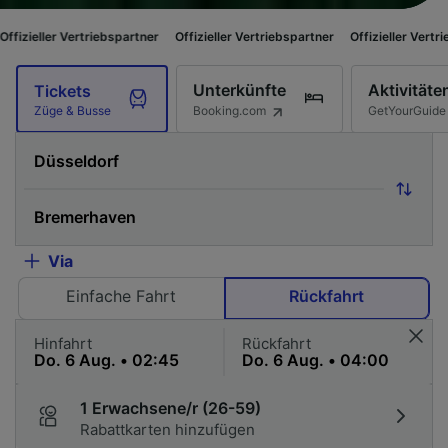
rtriebspartner
Offizieller Vertriebspartner
Offizieller Vertriebspartner
Unterkünfte
Aktivitäte
Tickets
Booking.com
GetYourGuide
Züge & Busse
Via
Einfache Fahrt
Rückfahrt
Hinfahrt
Rückfahrt
1 Erwachsene/r (26-59)
Rabattkarten hinzufügen