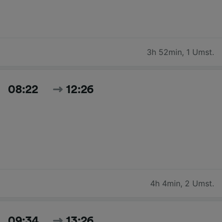
3h 52min
,
1 Umst.
08:22
12:26
4h 4min
,
2 Umst.
09:34
13:26