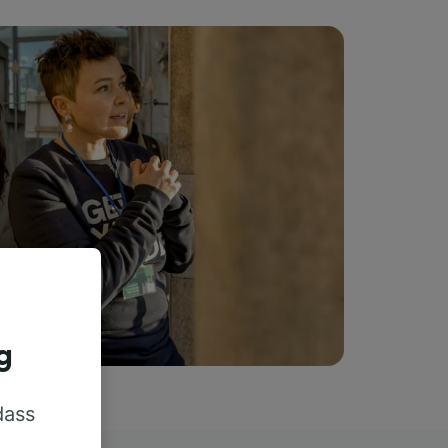
g
dass