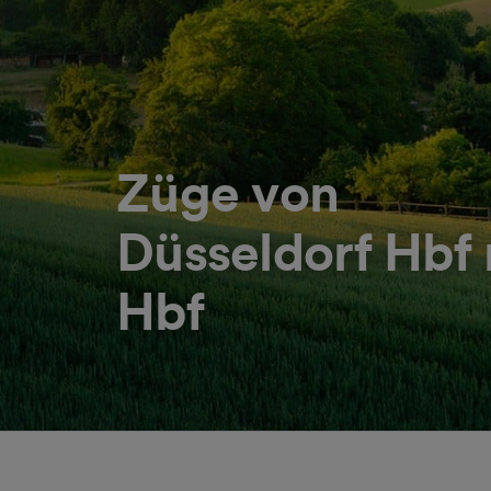
Züge von
Düsseldorf Hbf
Hbf