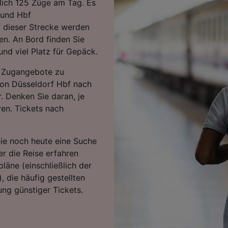
lich 125 Züge am Tag. Es
mund Hbf
f dieser Strecke werden
en. An Bord finden Sie
nd viel Platz für Gepäck.
en Zugangebote zu
 von Düsseldorf Hbf nach
 Denken Sie daran, je
en. Tickets nach
Sie noch heute eine Suche
r die Reise erfahren
läne (einschließlich der
, die häufig gestellten
ng günstiger Tickets.