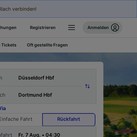
llach verbinden!
chungen
Registrieren
Anmelden
 Tickets
Oft gestellte Fragen
n
ch
Via
Einfache Fahrt
Rückfahrt
nfahrt