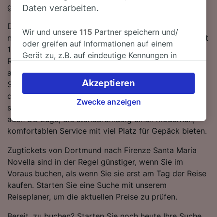
genau richtig.
Daten verarbeiten.
Die schnellste Reisezeit für die Fahrt von Dortmund
Wir und unsere
115
Partner speichern und/
nach Firenze Santa Maria Novella mit dem Zug beträgt
oder greifen auf Informationen auf einem
12 Stunden 14 Minuten. In der Regel fahren auf dieser
Gerät zu, z.B. auf eindeutige Kennungen in
Route, die sich über 906 km erstreckt, etwa 19 Züge
Cookies, um personenbezogene Daten zu
am Tag. Sie müssen während der Fahrt nach Firenze
verarbeiten. Sie können Ihre Präferenzen
Akzeptieren
Santa Maria Novella 2 umsteigen, da derzeit keine
akzeptieren oder verwalten, einschließlich
direkten Zugverbindungen auf dieser Route verfügbar
Ihres Widerspruchsrechts bei berechtigtem
Zwecke anzeigen
sind. Auf dieser Strecke verkehren sowohl ÖBB als
Interesse. Klicken Sie dazu bitte unten oder
auch DB Züge, die standardmäßig einen modernen,
besuchen Sie jederzeit die Seite der
komfortablen Service mit viel Platz für Gepäck bieten.
Datenschutzrichtlinie. Diese Präferenzen
werden unseren Partnern signalisiert und
Zugtickets von Dortmund nach Firenze Santa Maria
haben keinen Einfluss auf Surfdaten. Ihre
Novella sind in der Regel günstiger, wenn Sie im
Daten werden nicht für Tracking-Zwecke
Voraus buchen, als wenn Sie sie erst am Tag der Reise
verwendet, wenn Sie uns gebeten haben, Ihr
kaufen. Starten Sie eine Suche mit unserem
Surfverhalten nicht zu verfolgen.
Reiseplaner, um die aktuellen Preise zu prüfen.
Wir und unsere Partner verarbeiten Daten, um
Bereit, zu buchen? Starten Sie noch heute Ihre Suche