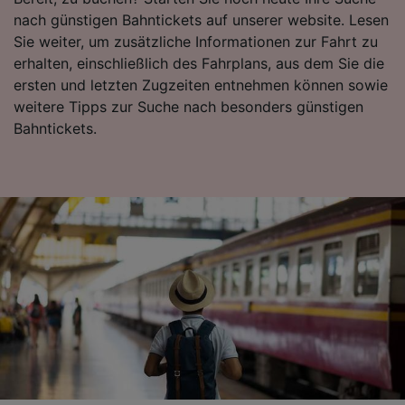
Folgendes bereitzustellen:
nach günstigen Bahntickets auf unserer website. Lesen
Verwendung genauer Standortdaten.
Sie weiter, um zusätzliche Informationen zur Fahrt zu
Endgeräteeigenschaften zur Identifikation
erhalten, einschließlich des Fahrplans, aus dem Sie die
aktiv abfragen. Speichern von oder Zugriff auf
ersten und letzten Zugzeiten entnehmen können sowie
Informationen auf einem Endgerät.
weitere Tipps zur Suche nach besonders günstigen
Personalisierte Werbung und Inhalte, Messung
von Werbeleistung und der Performance von
Bahntickets.
Inhalten, Zielgruppenforschung sowie
Entwicklung und Verbesserung von
Angeboten.
Liste der Partner (Lieferanten)