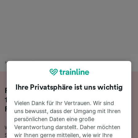
Home
Bahnfahrplan
Dortmund nach Firenze Santa Maria Novella
Ihre Privatsphäre ist uns wichtig
Fahren Sie mit dem Zug in 12 Stunden
14 Minuten von Dortmund nach
Vielen Dank für Ihr Vertrauen. Wir sind
Firenze Santa Maria Novella
uns bewusst, dass der Umgang mit Ihren
persönlichen Daten eine große
Verantwortung darstellt. Daher möchten
Wenn Sie mit dem Zug von Dortmund nach Firenze
Santa Maria Novella reisen möchten, sind Sie hier
wir Ihnen gerne mitteilen, wie wir Ihre