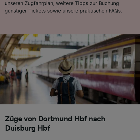
unseren Zugfahrplan, weitere Tipps zur Buchung
Folgendes bereitzustellen:
günstiger Tickets sowie unsere praktischen FAQs.
Verwendung genauer Standortdaten.
Endgeräteeigenschaften zur Identifikation
aktiv abfragen. Speichern von oder Zugriff auf
Informationen auf einem Endgerät.
Personalisierte Werbung und Inhalte, Messung
von Werbeleistung und der Performance von
Inhalten, Zielgruppenforschung sowie
Entwicklung und Verbesserung von
Angeboten.
Liste der Partner (Lieferanten)
Züge von Dortmund Hbf nach
Duisburg Hbf