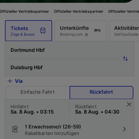
triebspartner
Offizieller Vertriebspartner
Offizieller Vertriebspartner
O
Unterkünfte
Aktivitäte
Tickets
Booking.com
GetYourGuide
Züge & Busse
Via
Einfache Fahrt
Rückfahrt
Hinfahrt
Rückfahrt
1 Erwachsene/r (26-59)
Rabattkarten hinzufügen