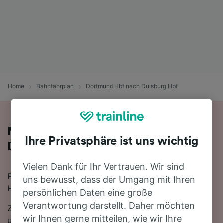
Home
Bahnfahrplan
Dortmund Hbf nach Duisburg Hbf
Mit der Bahn von Dortmund Hbf nach
Ihre Privatsphäre ist uns wichtig
Duisburg Hbf
Vielen Dank für Ihr Vertrauen. Wir sind
Für eine Zugfahrt von Dortmund Hbf nach Duisburg
uns bewusst, dass der Umgang mit Ihren
Hbf finden Sie bei uns alles, was Sie brauchen.
persönlichen Daten eine große
Verantwortung darstellt. Daher möchten
Zwischen Dortmund Hbf und Duisburg Hbf verkehren
wir Ihnen gerne mitteilen, wie wir Ihre
ungefähr 106 Züge am Tag, die mit der schnellsten