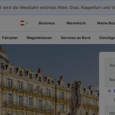
 wird die Westbahn erstmals Wien, Graz, Klagenfurt und Vi
Business
Warenkorb
Meine Bu
Fahrplan
Wagenklassen
Services an Bord
Günstige
Vo
Na
Hi