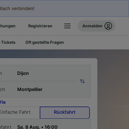
llach verbinden!
chungen
Registrieren
Anmelden
 Tickets
Oft gestellte Fragen
n
ch
Via
Einfache Fahrt
Rückfahrt
nfahrt