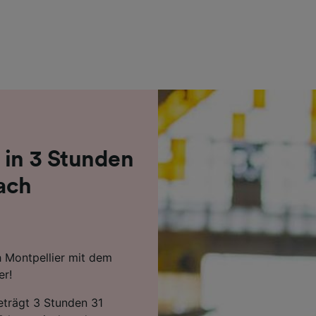
r Partner (Lieferanten)
 in 3 Stunden
ach
h Montpellier mit dem
er!
beträgt 3 Stunden 31