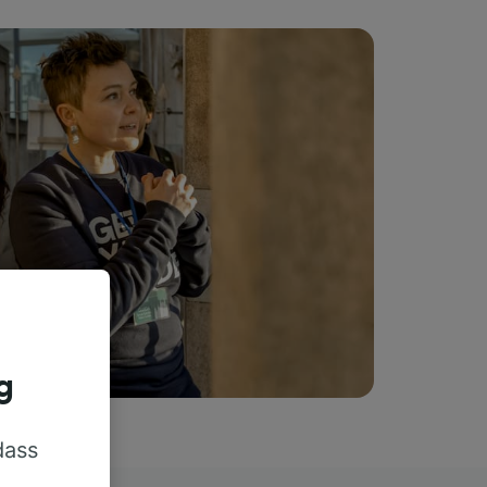
g
dass