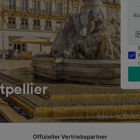
Rü
pellier
Offizieller Vertriebspartner