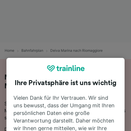
Home
Bahnfahrplan
Deiva Marina nach Riomaggiore
Mit dem Zug in 21 Minuten von Deiva
Ihre Privatsphäre ist uns wichtig
Marina nach Riomaggiore
Vielen Dank für Ihr Vertrauen. Wir sind
Sie denken darüber nach, für Ihre Reise von Deiva
uns bewusst, dass der Umgang mit Ihren
Marina nach Riomaggiore den Zug zu nehmen? Bei uns
persönlichen Daten eine große
sind Sie goldrichtig!
Verantwortung darstellt. Daher möchten
wir Ihnen gerne mitteilen, wie wir Ihre
Die schnellste Fahrtzeit, um die 22 km von Deiva