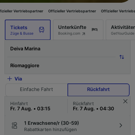
triebspartner
Offizieller Vertriebspartner
Offizieller Vertriebspartner
Of
Unterkünfte
Aktivitäte
Tickets
Booking.com
GetYourGuide
Züge & Busse
Via
Einfache Fahrt
Rückfahrt
Hinfahrt
Rückfahrt
1 Erwachsene/r (30-59)
Rabattkarten hinzufügen