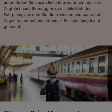
unten finden Sie zusätzliche Informationen über die
Folgendes bereitzustellen:
Zugfahrt nach Riomaggiore, einschließlich des
Verwendung genauer Standortdaten.
Fahrplans, aus dem Sie die frühesten und spätesten
Endgeräteeigenschaften zur Identifikation
aktiv abfragen. Speichern von oder Zugriff auf
Zugzeiten entnehmen können - Reiseplanung leicht
Informationen auf einem Endgerät.
gemacht!
Personalisierte Werbung und Inhalte, Messung
von Werbeleistung und der Performance von
Inhalten, Zielgruppenforschung sowie
Entwicklung und Verbesserung von
Angeboten.
Liste der Partner (Lieferanten)