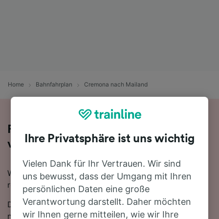
Home
Bahnfahrplan
Cremona nach Mailand
Fahren Sie mit dem Zug in 56 Minuten
Ihre Privatsphäre ist uns wichtig
von Cremona nach Mailand
Vielen Dank für Ihr Vertrauen. Wir sind
Wenn Sie mit dem Zug von Cremona nach Mailand
uns bewusst, dass der Umgang mit Ihren
reisen möchten, sind Sie hier genau richtig.
persönlichen Daten eine große
Verantwortung darstellt. Daher möchten
Die schnellste Reisezeit für die Fahrt von Cremona
wir Ihnen gerne mitteilen, wie wir Ihre
nach Mailand mit dem Zug beträgt 56 Minuten. In der