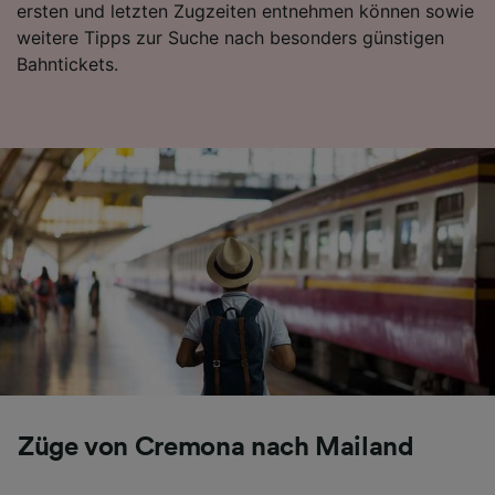
ersten und letzten Zugzeiten entnehmen können sowie
Folgendes bereitzustellen:
weitere Tipps zur Suche nach besonders günstigen
Verwendung genauer Standortdaten.
Bahntickets.
Endgeräteeigenschaften zur Identifikation
aktiv abfragen. Speichern von oder Zugriff auf
Informationen auf einem Endgerät.
Personalisierte Werbung und Inhalte, Messung
von Werbeleistung und der Performance von
Inhalten, Zielgruppenforschung sowie
Entwicklung und Verbesserung von
Angeboten.
Liste der Partner (Lieferanten)
Züge von Cremona nach Mailand