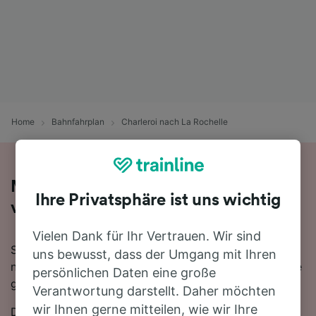
Home
Bahnfahrplan
Charleroi nach La Rochelle
Mit dem Zug in 7 Stunden 16 Minuten
Ihre Privatsphäre ist uns wichtig
von Charleroi nach La Rochelle
Vielen Dank für Ihr Vertrauen. Wir sind
Sie denken darüber nach, für Ihre Reise von Charleroi
uns bewusst, dass der Umgang mit Ihren
nach La Rochelle den Zug zu nehmen? Bei uns sind Sie
persönlichen Daten eine große
goldrichtig!
Verantwortung darstellt. Daher möchten
wir Ihnen gerne mitteilen, wie wir Ihre
Die schnellste Fahrtzeit, um die 628 km von Charleroi