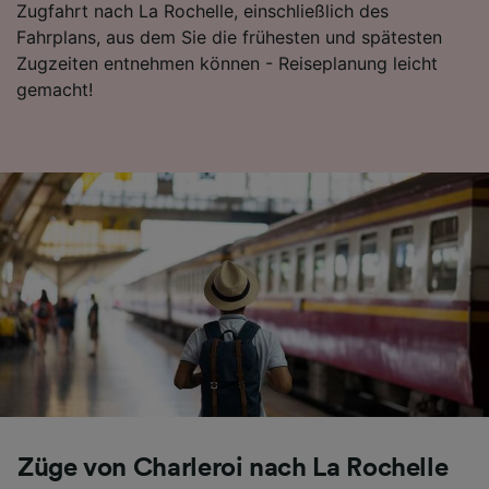
Zugfahrt nach La Rochelle, einschließlich des
Folgendes bereitzustellen:
Fahrplans, aus dem Sie die frühesten und spätesten
Verwendung genauer Standortdaten.
Zugzeiten entnehmen können - Reiseplanung leicht
Endgeräteeigenschaften zur Identifikation
aktiv abfragen. Speichern von oder Zugriff auf
gemacht!
Informationen auf einem Endgerät.
Personalisierte Werbung und Inhalte, Messung
von Werbeleistung und der Performance von
Inhalten, Zielgruppenforschung sowie
Entwicklung und Verbesserung von
Angeboten.
Liste der Partner (Lieferanten)
Züge von Charleroi nach La Rochelle