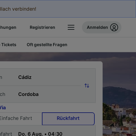
llach verbinden!
chungen
Registrieren
Anmelden
 Tickets
Oft gestellte Fragen
n
ch
Via
Einfache Fahrt
Rückfahrt
nfahrt