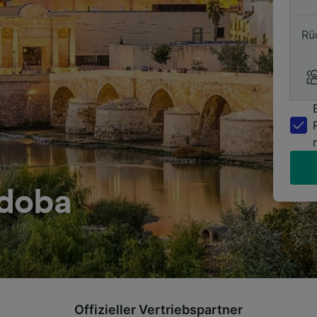
Rü
rdoba
Offizieller Vertriebspartner