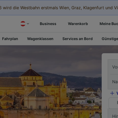
 wird die Westbahn erstmals Wien, Graz, Klagenfurt und Vi
Business
Warenkorb
Meine Bu
Fahrplan
Wagenklassen
Services an Bord
Günstige
Vo
Na
Hi