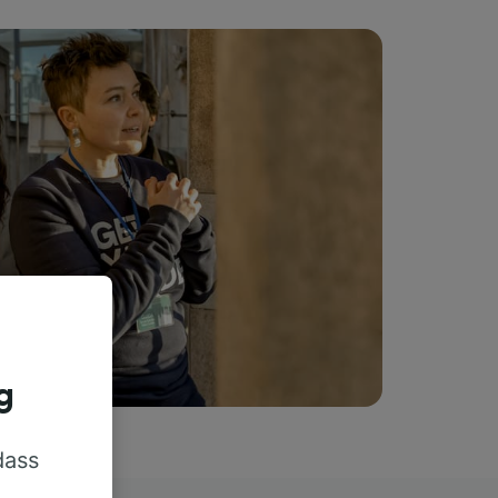
g
dass