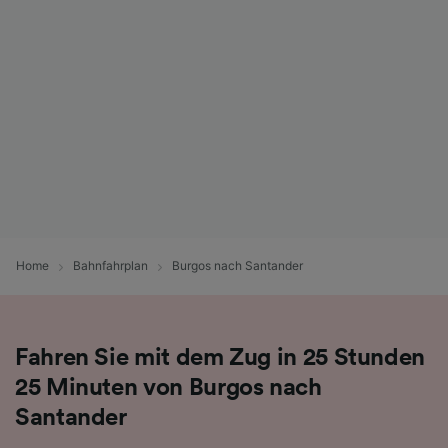
werden unseren Partnern signalisiert und
haben keinen Einfluss auf Surfdaten. Ihre
Daten werden nicht für Tracking-Zwecke
verwendet, wenn Sie uns gebeten haben, Ihr
Surfverhalten nicht zu verfolgen.
Wir und unsere Partner verarbeiten Daten, um
Folgendes bereitzustellen:
Verwendung genauer Standortdaten.
Endgeräteeigenschaften zur Identifikation
aktiv abfragen. Speichern von oder Zugriff auf
Informationen auf einem Endgerät.
Home
Bahnfahrplan
Burgos nach Santander
Personalisierte Werbung und Inhalte, Messung
von Werbeleistung und der Performance von
Inhalten, Zielgruppenforschung sowie
Entwicklung und Verbesserung von
Angeboten.
Fahren Sie mit dem Zug in 25 Stunden
25 Minuten von Burgos nach
Liste der Partner (Lieferanten)
Santander