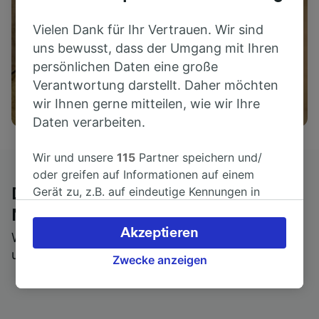
Vielen Dank für Ihr Vertrauen. Wir sind
uns bewusst, dass der Umgang mit Ihren
persönlichen Daten eine große
Verantwortung darstellt. Daher möchten
Aktivitäten
wir Ihnen gerne mitteilen, wie wir Ihre
Daten verarbeiten.
Wir und unsere
115
Partner speichern und/
oder greifen auf Informationen auf einem
Gerät zu, z.B. auf eindeutige Kennungen in
Die ehrliche Meinung von Trainline-
Cookies, um personenbezogene Daten zu
Nutzern
verarbeiten. Sie können Ihre Präferenzen
Akzeptieren
Wer könnte Ihnen besseres Feedback geben als
akzeptieren oder verwalten, einschließlich
unsere Kunden selbst?
Ihres Widerspruchsrechts bei berechtigtem
Zwecke anzeigen
Interesse. Klicken Sie dazu bitte unten oder
besuchen Sie jederzeit die Seite der
Datenschutzrichtlinie. Diese Präferenzen