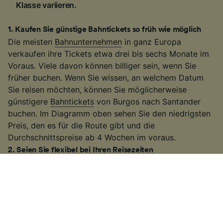
Klasse variieren.
1
.
Kaufen Sie günstige Bahntickets so früh wie möglich
Die meisten
Bahnunternehmen
in ganz Europa
verkaufen ihre Tickets etwa drei bis sechs Monate im
Voraus. Viele davon können billiger sein, wenn Sie
früher buchen. Wenn Sie wissen, an welchem Datum
Sie reisen möchten, können Sie möglicherweise
günstigere
Bahntickets
von Burgos nach Santander
buchen. Im Diagramm oben sehen Sie den niedrigsten
Preis, den es für die Route gibt und die
Durchschnittspreise ab 4 Wochen im voraus.
2
.
Seien Sie flexibel bei Ihren Reisezeiten
Viele Bahnunternehmen erhöhen die Fahrpreise
während der Hauptverkehrszeiten, deswegen
versuchen Sie außerhalb dieser Zeiten zu reisen. Auf
einigen der belebteren Routen können Sie auch einen
langsameren Zug nehmen. Es kann etwas länger
dauern als bei einigen
Hochgeschwindigkeitszügen