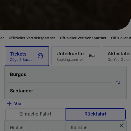
eller Vertriebspartner
Offizieller Vertriebspartner
Offizieller Vertriebspar
Unterkünfte
Aktivitäte
Tickets
Booking.com
GetYourGuide
Züge & Busse
Via
Einfache Fahrt
Rückfahrt
Hinfahrt
Rückfahrt