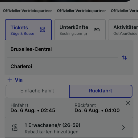
rtriebspartner
Offizieller Vertriebspartner
Offizieller Vertriebspartner
O
Unterkünfte
Aktivitäte
Tickets
Booking.com
GetYourGuide
Züge & Busse
Via
Einfache Fahrt
Rückfahrt
Hinfahrt
Rückfahrt
1 Erwachsene/r (26-59)
Rabattkarten hinzufügen