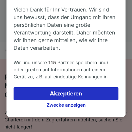
Vielen Dank für Ihr Vertrauen. Wir sind
uns bewusst, dass der Umgang mit Ihren
persönlichen Daten eine große
Verantwortung darstellt. Daher möchten
wir Ihnen gerne mitteilen, wie wir Ihre
Daten verarbeiten.
Home
Bahnfahrplan
Brüssel Central nach Charleroi
Wir und unsere
115
Partner speichern und/
oder greifen auf Informationen auf einem
Gerät zu, z.B. auf eindeutige Kennungen in
Reisen Sie mit dem Zug in 1 Stunde 17
Cookies, um personenbezogene Daten zu
Minuten von Brüssel Central nach
verarbeiten. Sie können Ihre Präferenzen
Akzeptieren
Charleroi
akzeptieren oder verwalten, einschließlich
Ihres Widerspruchsrechts bei berechtigtem
Zwecke anzeigen
Interesse. Klicken Sie dazu bitte unten oder
Wenn Sie mehr über die Reise von Brüssel Central nach
besuchen Sie jederzeit die Seite der
Charleroi mit dem Zug erfahren möchten, suchen Sie
Datenschutzrichtlinie. Diese Präferenzen
nicht länger!