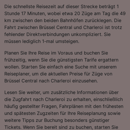
werden unseren Partnern signalisiert und
Die schnellste Reisezeit auf dieser Strecke beträgt 1
haben keinen Einfluss auf Surfdaten. Ihre
Stunde 17 Minuten, wobei etwa 20 Züge am Tag die 49
Daten werden nicht für Tracking-Zwecke
km zwischen den beiden Bahnhöfen zurücklegen. Die
verwendet, wenn Sie uns gebeten haben, Ihr
Fahrt zwischen Brüssel Central und Charleroi ist trotz
Surfverhalten nicht zu verfolgen.
fehlender Direktverbindungen unkompliziert. Sie
Wir und unsere Partner verarbeiten Daten, um
müssen lediglich 1-mal umsteigen.
Folgendes bereitzustellen:
Planen Sie Ihre Reise im Voraus und buchen Sie
Verwendung genauer Standortdaten.
Endgeräteeigenschaften zur Identifikation
frühzeitig, wenn Sie die günstigsten Tarife ergattern
aktiv abfragen. Speichern von oder Zugriff auf
wollen. Starten Sie einfach eine Suche mit unserem
Informationen auf einem Endgerät.
Reiseplaner, um die aktuellen Preise für Züge von
Personalisierte Werbung und Inhalte, Messung
Brüssel Central nach Charleroi einzusehen.
von Werbeleistung und der Performance von
Inhalten, Zielgruppenforschung sowie
Lesen Sie weiter, um zusätzliche Informationen über
Entwicklung und Verbesserung von
die Zugfahrt nach Charleroi zu erhalten, einschließlich
Angeboten.
häufig gestellter Fragen, Fahrplänen mit den frühesten
Liste der Partner (Lieferanten)
und spätesten Zugzeiten für Ihre Reiseplanung sowie
weitere Tipps zur Buchung besonders günstiger
Tickets. Wenn Sie bereit sind zu buchen, starten Sie