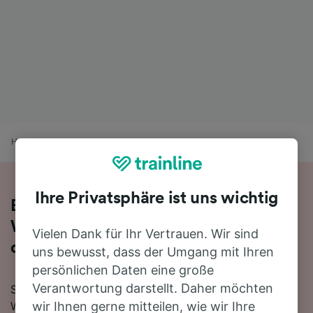
Home
Bahnfahrplan
Brüssel Nord nach Warszawa-Centralna
Ihre Privatsphäre ist uns wichtig
Bequem von Brüssel Nord nach
Warszawa-Centralna - nehmen Sie
Vielen Dank für Ihr Vertrauen. Wir sind
den Zug!
uns bewusst, dass der Umgang mit Ihren
persönlichen Daten eine große
Verantwortung darstellt. Daher möchten
Sie wollen mit dem Zug von Brüssel Nord nach
Warszawa-Centralna reisen? Dann sind Sie bei uns
wir Ihnen gerne mitteilen, wie wir Ihre