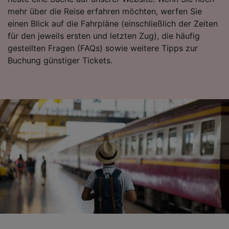
Folgendes bereitzustellen:
mehr über die Reise erfahren möchten, werfen Sie
Verwendung genauer Standortdaten.
einen Blick auf die Fahrpläne (einschließlich der Zeiten
Endgeräteeigenschaften zur Identifikation
für den jeweils ersten und letzten Zug), die häufig
aktiv abfragen. Speichern von oder Zugriff auf
gestellten Fragen (FAQs) sowie weitere Tipps zur
Informationen auf einem Endgerät.
Buchung günstiger Tickets.
Personalisierte Werbung und Inhalte, Messung
von Werbeleistung und der Performance von
Inhalten, Zielgruppenforschung sowie
Entwicklung und Verbesserung von
Angeboten.
Liste der Partner (Lieferanten)