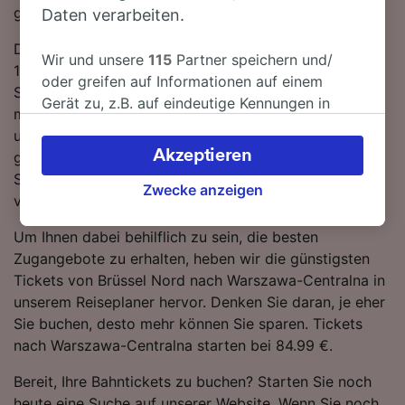
genau richtig!
Daten verarbeiten.
Die Fahrtzeit beträgt mit der schnellsten Verbindung
Wir und unsere
115
Partner speichern und/
13 Stunden 28 Minuten. Auf der 1158 km langen
oder greifen auf Informationen auf einem
Strecke fahren für gewöhnlich 15 Züge am Tag. Sie
Gerät zu, z.B. auf eindeutige Kennungen in
müssen auf Ihrer Fahrt nach Warszawa-Centralna 2
Cookies, um personenbezogene Daten zu
umsteigen. Züge auf dieser Strecke werden für
verarbeiten. Sie können Ihre Präferenzen
Akzeptieren
gewöhnlich von DB oder IC betrieben. An Bord finden
akzeptieren oder verwalten, einschließlich
Sie standardmäßig moderne, komfortable Sitze und
Ihres Widerspruchsrechts bei berechtigtem
Zwecke anzeigen
viel Platz für Gepäck.
Interesse. Klicken Sie dazu bitte unten oder
besuchen Sie jederzeit die Seite der
Um Ihnen dabei behilflich zu sein, die besten
Datenschutzrichtlinie. Diese Präferenzen
Zugangebote zu erhalten, heben wir die günstigsten
werden unseren Partnern signalisiert und
Tickets von Brüssel Nord nach Warszawa-Centralna in
haben keinen Einfluss auf Surfdaten. Ihre
unserem Reiseplaner hervor. Denken Sie daran, je eher
Daten werden nicht für Tracking-Zwecke
Sie buchen, desto mehr können Sie sparen. Tickets
verwendet, wenn Sie uns gebeten haben, Ihr
nach Warszawa-Centralna starten bei 84.99 €.
Surfverhalten nicht zu verfolgen.
Bereit, Ihre Bahntickets zu buchen? Starten Sie noch
Wir und unsere Partner verarbeiten Daten, um
heute eine Suche auf unserer Website. Wenn Sie noch