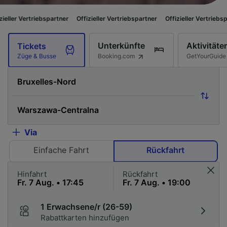
iebspartner
Offizieller Vertriebspartner
Offizieller Vertriebspartner
Off
Unterkünfte
Aktivitäte
Tickets
Booking.com
GetYourGuide
Züge & Busse
Via
Einfache Fahrt
Rückfahrt
Hinfahrt
Rückfahrt
1 Erwachsene/r (26-59)
Rabattkarten hinzufügen