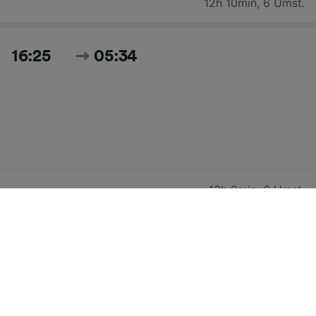
12h 10min
,
6 Umst.
16:25
05:34
13h 9min
,
6 Umst.
16:32
05:34