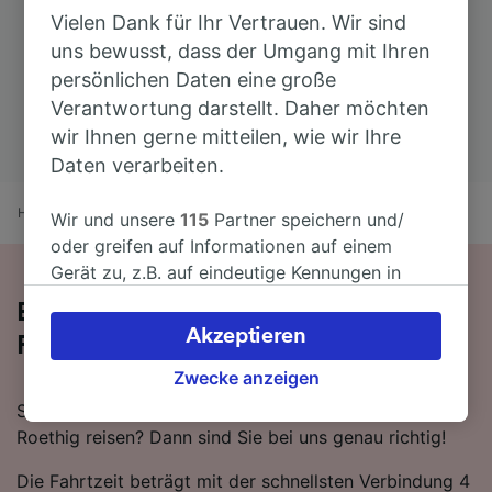
Vielen Dank für Ihr Vertrauen. Wir sind
uns bewusst, dass der Umgang mit Ihren
persönlichen Daten eine große
Verantwortung darstellt. Daher möchten
wir Ihnen gerne mitteilen, wie wir Ihre
Daten verarbeiten.
Home
Bahnfahrplan
Brüssel nach Strasbourg Roethig
Wir und unsere
115
Partner speichern und/
oder greifen auf Informationen auf einem
Gerät zu, z.B. auf eindeutige Kennungen in
Cookies, um personenbezogene Daten zu
Bequem von Brüssel nach Strasbourg
verarbeiten. Sie können Ihre Präferenzen
Akzeptieren
Roethig - nehmen Sie den Zug!
akzeptieren oder verwalten, einschließlich
Ihres Widerspruchsrechts bei berechtigtem
Zwecke anzeigen
Interesse. Klicken Sie dazu bitte unten oder
Sie wollen mit dem Zug von Brüssel nach Strasbourg
besuchen Sie jederzeit die Seite der
Roethig reisen? Dann sind Sie bei uns genau richtig!
Datenschutzrichtlinie. Diese Präferenzen
Die Fahrtzeit beträgt mit der schnellsten Verbindung 4
werden unseren Partnern signalisiert und