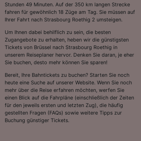
Stunden 49 Minuten. Auf der 350 km langen Strecke
haben keinen Einfluss auf Surfdaten. Ihre
fahren für gewöhnlich 18 Züge am Tag. Sie müssen auf
Daten werden nicht für Tracking-Zwecke
Ihrer Fahrt nach Strasbourg Roethig 2 umsteigen.
verwendet, wenn Sie uns gebeten haben, Ihr
Surfverhalten nicht zu verfolgen.
Um Ihnen dabei behilflich zu sein, die besten
Zugangebote zu erhalten, heben wir die günstigsten
Wir und unsere Partner verarbeiten Daten, um
Tickets von Brüssel nach Strasbourg Roethig in
Folgendes bereitzustellen:
Verwendung genauer Standortdaten.
unserem Reiseplaner hervor. Denken Sie daran, je eher
Endgeräteeigenschaften zur Identifikation
Sie buchen, desto mehr können Sie sparen!
aktiv abfragen. Speichern von oder Zugriff auf
Informationen auf einem Endgerät.
Bereit, Ihre Bahntickets zu buchen? Starten Sie noch
Personalisierte Werbung und Inhalte, Messung
heute eine Suche auf unserer Website. Wenn Sie noch
von Werbeleistung und der Performance von
mehr über die Reise erfahren möchten, werfen Sie
Inhalten, Zielgruppenforschung sowie
einen Blick auf die Fahrpläne (einschließlich der Zeiten
Entwicklung und Verbesserung von
Angeboten.
für den jeweils ersten und letzten Zug), die häufig
gestellten Fragen (FAQs) sowie weitere Tipps zur
Liste der Partner (Lieferanten)
Buchung günstiger Tickets.