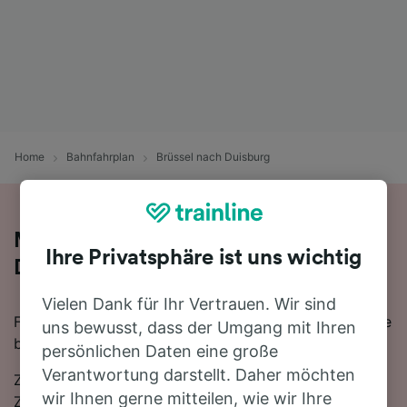
Home
Bahnfahrplan
Brüssel nach Duisburg
Mit der Bahn von Brüssel nach
Ihre Privatsphäre ist uns wichtig
Duisburg
Vielen Dank für Ihr Vertrauen. Wir sind
Für eine Zugfahrt von Brüssel nach Duisburg finden Sie
uns bewusst, dass der Umgang mit Ihren
bei uns alles, was Sie brauchen.
persönlichen Daten eine große
Verantwortung darstellt. Daher möchten
Zwischen Brüssel und Duisburg verkehren ungefähr 21
wir Ihnen gerne mitteilen, wie wir Ihre
Züge am Tag, die mit der schnellsten Verbindung 2