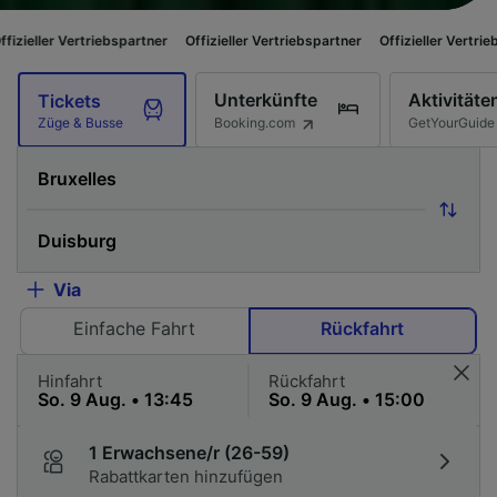
triebspartner
Offizieller Vertriebspartner
Offizieller Vertriebspartner
Of
Unterkünfte
Aktivitäte
Tickets
Booking.com
GetYourGuide
Züge & Busse
Via
Einfache Fahrt
Rückfahrt
Hinfahrt
Rückfahrt
1 Erwachsene/r (26-59)
Rabattkarten hinzufügen