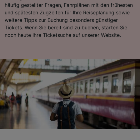
häufig gestellter Fragen, Fahrplänen mit den frühesten
Folgendes bereitzustellen:
und spätesten Zugzeiten für Ihre Reiseplanung sowie
Verwendung genauer Standortdaten.
Endgeräteeigenschaften zur Identifikation
weitere Tipps zur Buchung besonders günstiger
aktiv abfragen. Speichern von oder Zugriff auf
Tickets. Wenn Sie bereit sind zu buchen, starten Sie
Informationen auf einem Endgerät.
noch heute Ihre Ticketsuche auf unserer Website.
Personalisierte Werbung und Inhalte, Messung
von Werbeleistung und der Performance von
Inhalten, Zielgruppenforschung sowie
Entwicklung und Verbesserung von
Angeboten.
Liste der Partner (Lieferanten)