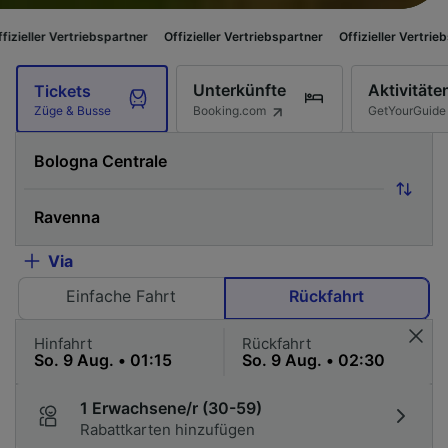
riebspartner
Offizieller Vertriebspartner
Offizieller Vertriebspartner
Of
Unterkünfte
Aktivitäte
Tickets
Booking.com
GetYourGuide
Züge & Busse
Via
Einfache Fahrt
Rückfahrt
Hinfahrt
Rückfahrt
1 Erwachsene/r (30-59)
Rabattkarten hinzufügen