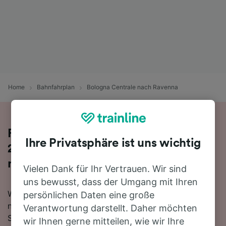
Home
Bahnfahrplan
Bologna Centrale nach Ravenna
Reisen Sie mit dem Zug in 2 Stunden
Ihre Privatsphäre ist uns wichtig
29 Minuten von Bologna Centrale
nach Ravenna
Vielen Dank für Ihr Vertrauen. Wir sind
uns bewusst, dass der Umgang mit Ihren
Wenn Sie mehr über die Reise von Bologna Centrale
persönlichen Daten eine große
nach Ravenna mit dem Zug erfahren möchten, suchen
Verantwortung darstellt. Daher möchten
Sie nicht länger!
wir Ihnen gerne mitteilen, wie wir Ihre