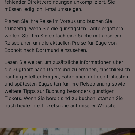
Wir und unsere Partner verarbeiten Daten, um
fehlender Direktverbindungen unkompliziert. Sie
Folgendes bereitzustellen:
müssen lediglich 1-mal umsteigen.
Verwendung genauer Standortdaten.
Endgeräteeigenschaften zur Identifikation
Planen Sie Ihre Reise im Voraus und buchen Sie
aktiv abfragen. Speichern von oder Zugriff auf
frühzeitig, wenn Sie die günstigsten Tarife ergattern
Informationen auf einem Endgerät.
wollen. Starten Sie einfach eine Suche mit unserem
Personalisierte Werbung und Inhalte, Messung
Reiseplaner, um die aktuellen Preise für Züge von
von Werbeleistung und der Performance von
Bocholt nach Dortmund einzusehen.
Inhalten, Zielgruppenforschung sowie
Entwicklung und Verbesserung von
Lesen Sie weiter, um zusätzliche Informationen über
Angeboten.
die Zugfahrt nach Dortmund zu erhalten, einschließlich
Liste der Partner (Lieferanten)
häufig gestellter Fragen, Fahrplänen mit den frühesten
und spätesten Zugzeiten für Ihre Reiseplanung sowie
weitere Tipps zur Buchung besonders günstiger
Tickets. Wenn Sie bereit sind zu buchen, starten Sie
noch heute Ihre Ticketsuche auf unserer Website.