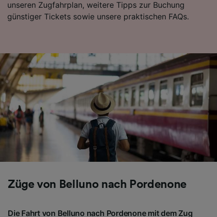
unseren Zugfahrplan, weitere Tipps zur Buchung
Folgendes bereitzustellen:
günstiger Tickets sowie unsere praktischen FAQs.
Verwendung genauer Standortdaten.
Endgeräteeigenschaften zur Identifikation
aktiv abfragen. Speichern von oder Zugriff auf
Informationen auf einem Endgerät.
Personalisierte Werbung und Inhalte, Messung
von Werbeleistung und der Performance von
Inhalten, Zielgruppenforschung sowie
Entwicklung und Verbesserung von
Angeboten.
Liste der Partner (Lieferanten)
Züge von Belluno nach Pordenone
Die Fahrt von Belluno nach Pordenone mit dem Zug