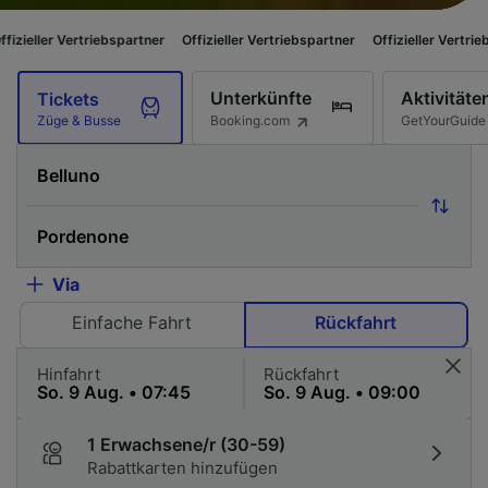
rtriebspartner
Offizieller Vertriebspartner
Offizieller Vertriebspartner
Unterkünfte
Aktivitäte
Tickets
Booking.com
GetYourGuide
Züge & Busse
Via
Einfache Fahrt
Rückfahrt
Hinfahrt
Rückfahrt
1 Erwachsene/r (30-59)
Rabattkarten hinzufügen