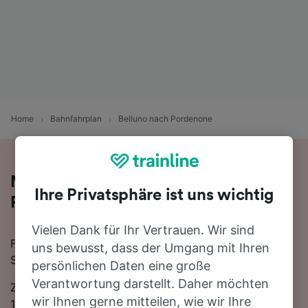
Home
Bahnfahrplan
Belluno nach Pordenone
Mit der Bahn von Belluno nach
Ihre Privatsphäre ist uns wichtig
Pordenone
Vielen Dank für Ihr Vertrauen. Wir sind
Für eine Zugfahrt von Belluno nach Pordenone finden
uns bewusst, dass der Umgang mit Ihren
Sie bei uns alles, was Sie brauchen.
persönlichen Daten eine große
Verantwortung darstellt. Daher möchten
Zwischen Belluno und Pordenone verkehren ungefähr
wir Ihnen gerne mitteilen, wie wir Ihre
15 Züge am Tag, die mit der schnellsten Verbindung 1