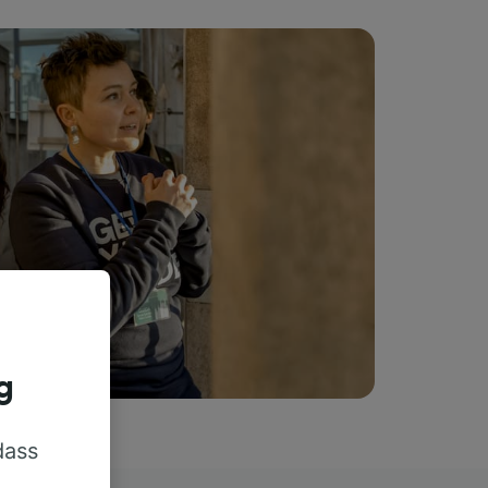
g
dass