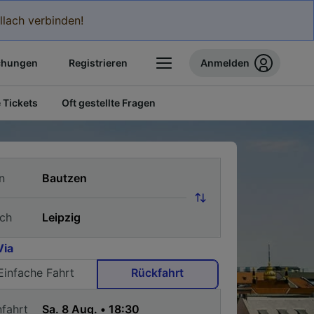
llach verbinden!
chungen
Registrieren
Anmelden
 Tickets
Oft gestellte Fragen
n
ch
Via
Einfache Fahrt
Rückfahrt
nfahrt