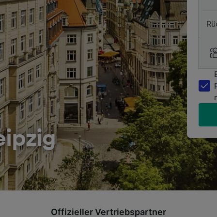
Rü
eipzig
Offizieller Vertriebspartner