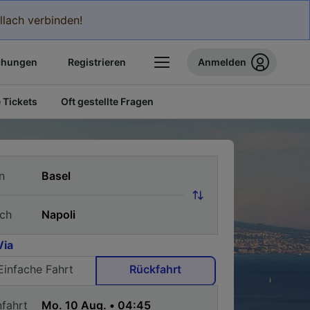
llach verbinden!
chungen
Registrieren
Anmelden
 Tickets
Oft gestellte Fragen
n
ch
Via
Einfache Fahrt
Rückfahrt
nfahrt