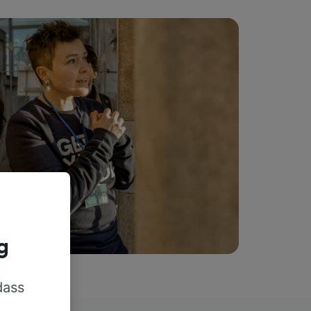
g
dass