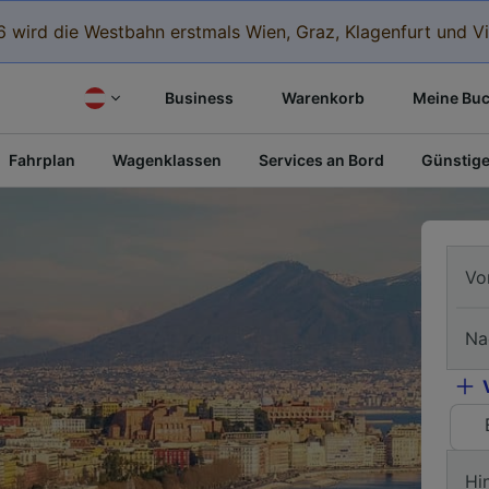
 wird die Westbahn erstmals Wien, Graz, Klagenfurt und Vi
Business
Warenkorb
Meine Bu
Fahrplan
Wagenklassen
Services an Bord
Günstige
Vo
Na
Hi