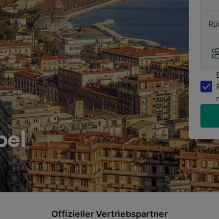
Rü
pel
Offizieller Vertriebspartner