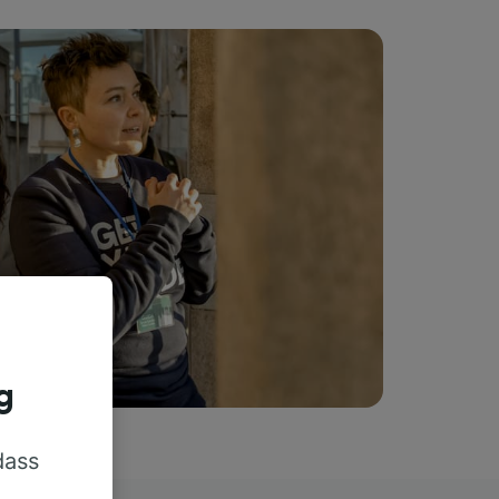
g
dass