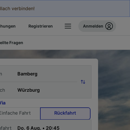
llach verbinden!
chungen
Registrieren
Anmelden
ellte Fragen
n
ch
Via
Einfache Fahrt
Rückfahrt
nfahrt