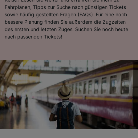
Surfverhalten nicht zu verfolgen.
Fahrplänen, Tipps zur Suche nach günstigen Tickets
sowie häufig gestellten Fragen (FAQs). Für eine noch
Wir und unsere Partner verarbeiten Daten, um
bessere Planung finden Sie außerdem die Zugzeiten
Folgendes bereitzustellen:
Verwendung genauer Standortdaten.
des ersten und letzten Zuges. Suchen Sie noch heute
Endgeräteeigenschaften zur Identifikation
nach passenden Tickets!
aktiv abfragen. Speichern von oder Zugriff auf
Informationen auf einem Endgerät.
Personalisierte Werbung und Inhalte, Messung
von Werbeleistung und der Performance von
Inhalten, Zielgruppenforschung sowie
Entwicklung und Verbesserung von
Angeboten.
Liste der Partner (Lieferanten)