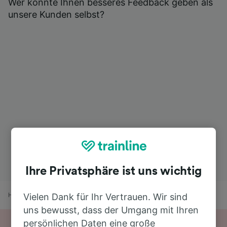
Wer könnte Ihnen besseres Feedback geben als
unsere Kunden selbst?
Ihre Privatsphäre ist uns wichtig
Home
Bahnfahrplan
Baden nach Zürich
Vielen Dank für Ihr Vertrauen. Wir sind
uns bewusst, dass der Umgang mit Ihren
persönlichen Daten eine große