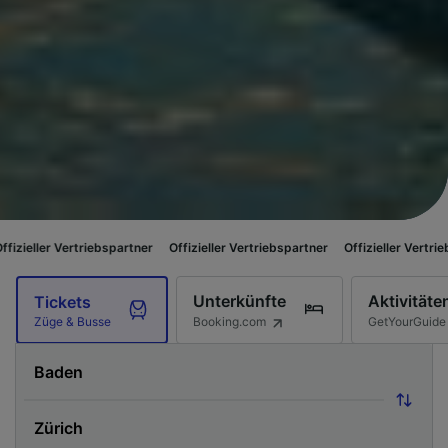
riebspartner
Offizieller Vertriebspartner
Offizieller Vertriebspartner
Of
Unterkünfte
Aktivitäte
Tickets
Booking.com
GetYourGuide
Züge & Busse