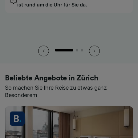
ist rund um die Uhr für Sie da.
ist rund um die Uhr für Sie da.
ist rund um die Uhr für Sie da.
So haben Sie all Ihre Tickets stets griffbereit.
So haben Sie all Ihre Tickets stets griffbereit.
So haben Sie all Ihre Tickets stets griffbereit.
Beliebte Angebote in Zürich
So machen Sie Ihre Reise zu etwas ganz
Besonderem