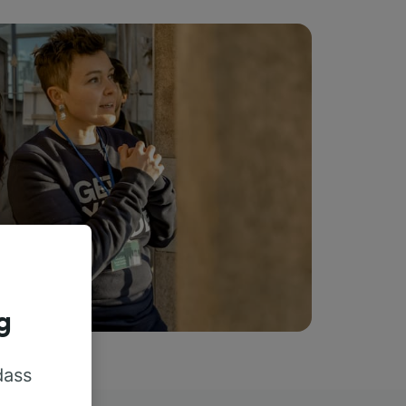
g
dass