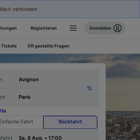
llach verbinden!
chungen
Registrieren
Anmelden
 Tickets
Oft gestellte Fragen
n
ch
Via
Einfache Fahrt
Rückfahrt
nfahrt