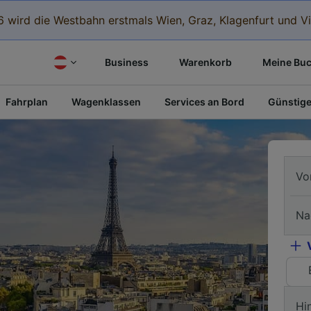
 wird die Westbahn erstmals Wien, Graz, Klagenfurt und Vi
Business
Warenkorb
Meine Bu
Fahrplan
Wagenklassen
Services an Bord
Günstige
Vo
Na
Hi