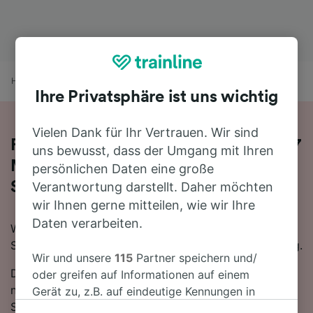
Home
Bahnfahrplan
Augsburg nach Venezia Santa Lucia
Ihre Privatsphäre ist uns wichtig
Vielen Dank für Ihr Vertrauen. Wir sind
Fahren Sie mit dem Zug in 8 Stunden 7
uns bewusst, dass der Umgang mit Ihren
Minuten von Augsburg nach Venezia
persönlichen Daten eine große
Santa Lucia
Verantwortung darstellt. Daher möchten
wir Ihnen gerne mitteilen, wie wir Ihre
Daten verarbeiten.
Wenn Sie mit dem Zug von Augsburg nach Venezia
Santa Lucia reisen möchten, sind Sie hier genau richtig.
Wir und unsere
115
Partner speichern und/
Die schnellste Reisezeit für die Fahrt von Augsburg
oder greifen auf Informationen auf einem
nach Venezia Santa Lucia mit dem Zug beträgt 8
Gerät zu, z.B. auf eindeutige Kennungen in
Stunden 7 Minuten. In der Regel fahren auf dieser
Cookies, um personenbezogene Daten zu