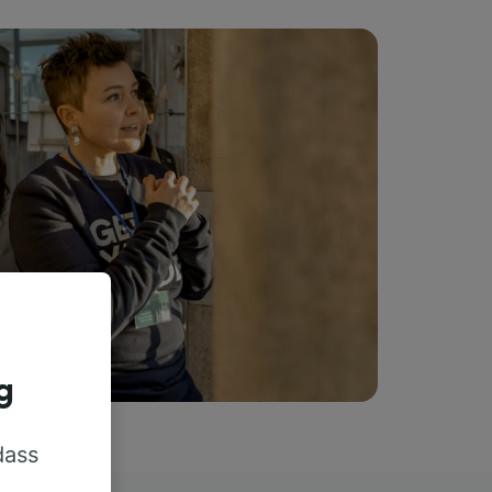
g
dass