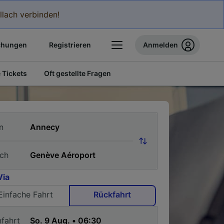
llach verbinden!
chungen
Registrieren
Anmelden
 Tickets
Oft gestellte Fragen
n
ch
Via
Einfache Fahrt
Rückfahrt
nfahrt