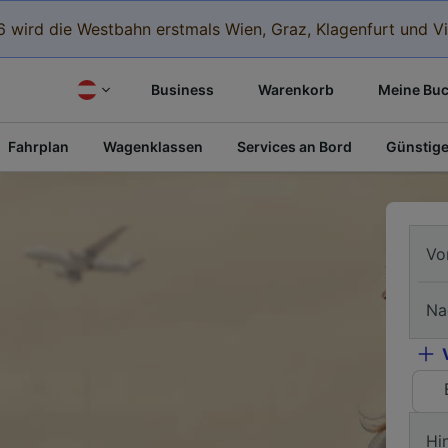
 wird die Westbahn erstmals Wien, Graz, Klagenfurt und Vi
Business
Warenkorb
Meine Bu
Fahrplan
Wagenklassen
Services an Bord
Günstige
Vo
Na
Hi