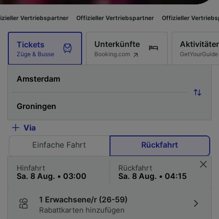
ebspartner
Offizieller Vertriebspartner
Offizieller Vertriebspartner
Offi
Unterkünfte
Aktivitäte
Tickets
Booking.com
GetYourGuide
Züge & Busse
Via
Einfache Fahrt
Rückfahrt
Hinfahrt
Rückfahrt
1 Erwachsene/r (26-59)
Rabattkarten hinzufügen