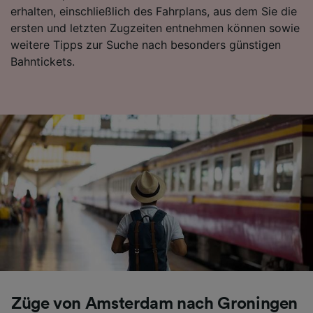
erhalten, einschließlich des Fahrplans, aus dem Sie die
Folgendes bereitzustellen:
ersten und letzten Zugzeiten entnehmen können sowie
Verwendung genauer Standortdaten.
Endgeräteeigenschaften zur Identifikation
weitere Tipps zur Suche nach besonders günstigen
aktiv abfragen. Speichern von oder Zugriff auf
Bahntickets.
Informationen auf einem Endgerät.
Personalisierte Werbung und Inhalte, Messung
von Werbeleistung und der Performance von
Inhalten, Zielgruppenforschung sowie
Entwicklung und Verbesserung von
Angeboten.
Liste der Partner (Lieferanten)
Züge von Amsterdam nach Groningen